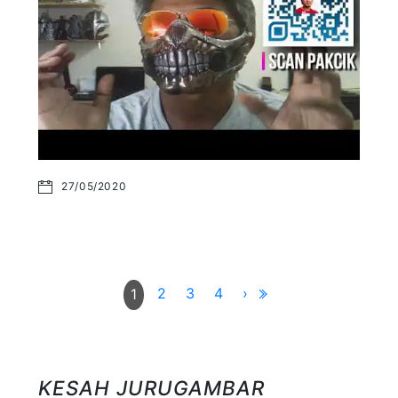
27/05/2020
2
3
4
›
1
KESAH JURUGAMBAR