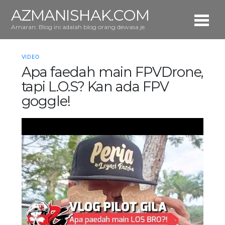
AZMANISHAK.COM
Amaran: Blog ini adalah blog orang dewasa je.
VIDEO
Apa faedah main FPVDrone,
tapi L.O.S? Kan ada FPV
goggle!