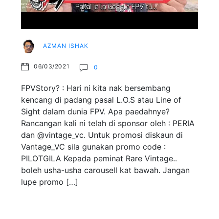
AZMAN ISHAK
06/03/2021
0
FPVStory? : Hari ni kita nak bersembang
kencang di padang pasal L.O.S atau Line of
Sight dalam dunia FPV. Apa paedahnye?
Rancangan kali ni telah di sponsor oleh : PERIA
dan @vintage_vc. Untuk promosi diskaun di
Vantage_VC sila gunakan promo code :
PILOTGILA Kepada peminat Rare Vintage..
boleh usha-usha carousell kat bawah. Jangan
lupe promo […]