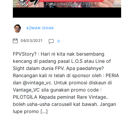
AZMAN ISHAK
06/03/2021
0
FPVStory? : Hari ni kita nak bersembang
kencang di padang pasal L.O.S atau Line of
Sight dalam dunia FPV. Apa paedahnye?
Rancangan kali ni telah di sponsor oleh : PERIA
dan @vintage_vc. Untuk promosi diskaun di
Vantage_VC sila gunakan promo code :
PILOTGILA Kepada peminat Rare Vintage..
boleh usha-usha carousell kat bawah. Jangan
lupe promo […]