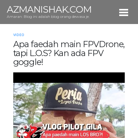
AZMANISHAK.COM
Amaran: Blog ini adalah blog orang dewasa je.
VIDEO
Apa faedah main FPVDrone,
tapi L.O.S? Kan ada FPV
goggle!