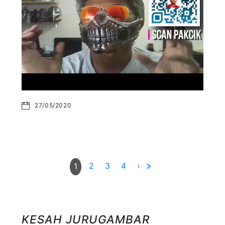
27/05/2020
2
3
4
›
1
KESAH JURUGAMBAR