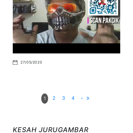
27/05/2020
2
3
4
›
1
KESAH JURUGAMBAR