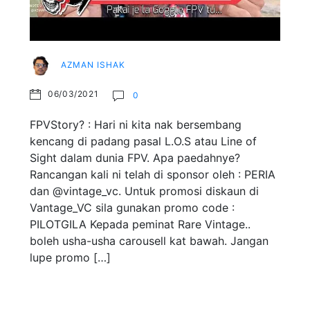
AZMAN ISHAK
06/03/2021
0
FPVStory? : Hari ni kita nak bersembang
kencang di padang pasal L.O.S atau Line of
Sight dalam dunia FPV. Apa paedahnye?
Rancangan kali ni telah di sponsor oleh : PERIA
dan @vintage_vc. Untuk promosi diskaun di
Vantage_VC sila gunakan promo code :
PILOTGILA Kepada peminat Rare Vintage..
boleh usha-usha carousell kat bawah. Jangan
lupe promo […]