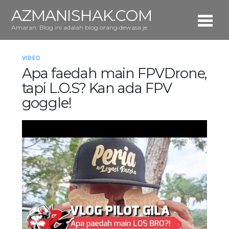
AZMANISHAK.COM
Amaran: Blog ini adalah blog orang dewasa je.
VIDEO
Apa faedah main FPVDrone,
tapi L.O.S? Kan ada FPV
goggle!