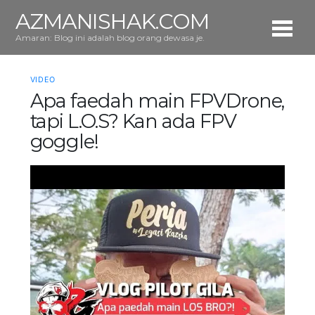
AZMANISHAK.COM
Amaran: Blog ini adalah blog orang dewasa je.
VIDEO
Apa faedah main FPVDrone,
tapi L.O.S? Kan ada FPV
goggle!