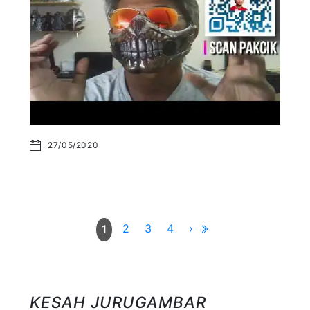
27/05/2020
2
3
4
›
1
KESAH JURUGAMBAR