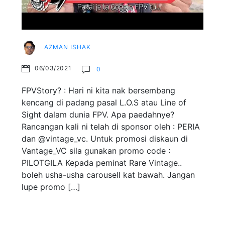
AZMAN ISHAK
06/03/2021
0
FPVStory? : Hari ni kita nak bersembang
kencang di padang pasal L.O.S atau Line of
Sight dalam dunia FPV. Apa paedahnye?
Rancangan kali ni telah di sponsor oleh : PERIA
dan @vintage_vc. Untuk promosi diskaun di
Vantage_VC sila gunakan promo code :
PILOTGILA Kepada peminat Rare Vintage..
boleh usha-usha carousell kat bawah. Jangan
lupe promo […]