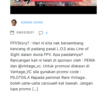
AZMAN ISHAK
06/03/2021
0
FPVStory? : Hari ni kita nak bersembang
kencang di padang pasal L.O.S atau Line of
Sight dalam dunia FPV. Apa paedahnye?
Rancangan kali ni telah di sponsor oleh : PERIA
dan @vintage_vc. Untuk promosi diskaun di
Vantage_VC sila gunakan promo code :
PILOTGILA Kepada peminat Rare Vintage..
boleh usha-usha carousell kat bawah. Jangan
lupe promo […]