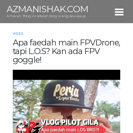
AZMANISHAK.COM
Amaran: Blog ini adalah blog orang dewasa je.
VIDEO
Apa faedah main FPVDrone,
tapi L.O.S? Kan ada FPV
goggle!