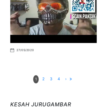
27/05/2020
2
3
4
›
1
KESAH JURUGAMBAR