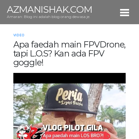
AZMANISHAK.COM
Amaran: Blog ini adalah blog orang dewasa je.
VIDEO
Apa faedah main FPVDrone,
tapi L.O.S? Kan ada FPV
goggle!