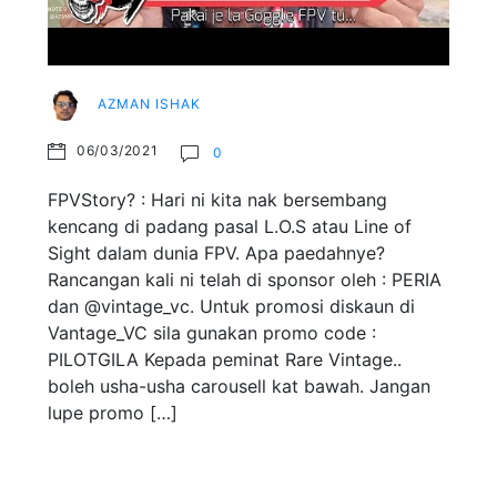
AZMAN ISHAK
06/03/2021
0
FPVStory? : Hari ni kita nak bersembang
kencang di padang pasal L.O.S atau Line of
Sight dalam dunia FPV. Apa paedahnye?
Rancangan kali ni telah di sponsor oleh : PERIA
dan @vintage_vc. Untuk promosi diskaun di
Vantage_VC sila gunakan promo code :
PILOTGILA Kepada peminat Rare Vintage..
boleh usha-usha carousell kat bawah. Jangan
lupe promo […]