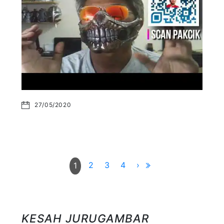
27/05/2020
2
3
4
›
1
KESAH JURUGAMBAR