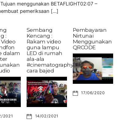
 – Tujuan menggunakan BETAFLIGHT02:07 –
embuat pemeriksaan […]
ng
Sembang
Pembayaran
g :
Kencang :
Nirtunai
Video
Rakam video
Menggunakan
andfon
guna lampu
QRCODE
ke dalam
LED di rumah
ter
ala-ala
unakan
#cinematography?
udio
cara bajed
17/06/2020
2/2021
14/02/2021