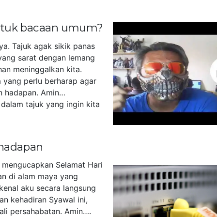
untuk bacaan umum?
ya. Tajuk agak sikik panas
yang sarat dengan lemang
han meninggalkan kita.
 yang perlu berharap agar
n hadapan. Amin…
dalam tajuk yang ingin kita
]
 hadapan
u mengucapkan Selamat Hari
akan di alam maya yang
kenal aku secara langsung
an kehadiran Syawal ini,
tali persahabatan. Amin….