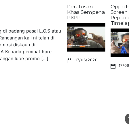
Perutusan
Oppo F
Khas Sempena
Screen
PKPP
Replac
Timela
 di padang pasal L.O.S atau
ancangan kali ni telah di
omosi diskaun di
LA Kepada peminat Rare
 Jangan lupe promo […]
17/06/2020
17/0