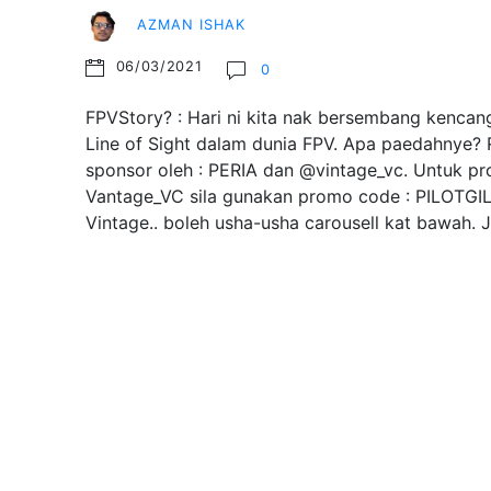
AZMAN ISHAK
06/03/2021
0
FPVStory? : Hari ni kita nak bersembang kencang
Line of Sight dalam dunia FPV. Apa paedahnye? R
sponsor oleh : PERIA dan @vintage_vc. Untuk pr
Vantage_VC sila gunakan promo code : PILOTGI
Vintage.. boleh usha-usha carousell kat bawah.