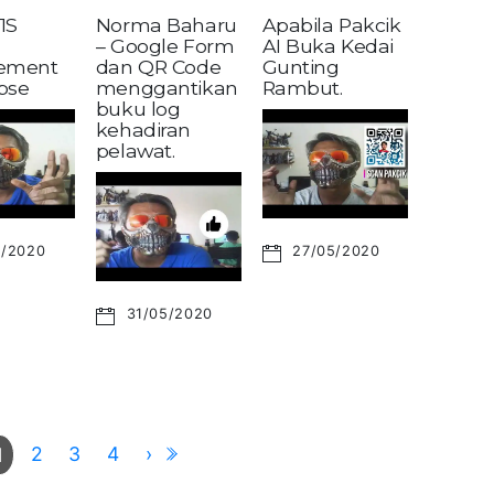
1S
Norma Baharu
Apabila Pakcik
– Google Form
AI Buka Kedai
ement
dan QR Code
Gunting
pse
menggantikan
Rambut.
buku log
kehadiran
pelawat.
6/2020
27/05/2020
31/05/2020
2
3
4
›
1