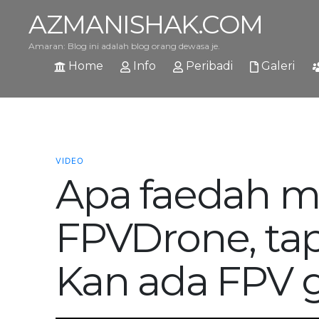
AZMANISHAK.COM
Amaran: Blog ini adalah blog orang dewasa je.
Home
Info
Peribadi
Galeri
VIDEO
Apa faedah m
FPVDrone, tap
Kan ada FPV 