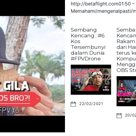
http://betaflight.com01:50
Memahami/mengenalpasti/m
Sembang
Semba
Kencang : #6
Kencan
Kos
Rakam 
Tersembunyi
dari H
dalam Dunia
terus 
#FPVDrone
Kompu
Mengg
OBS St
22/02/2021
20/0