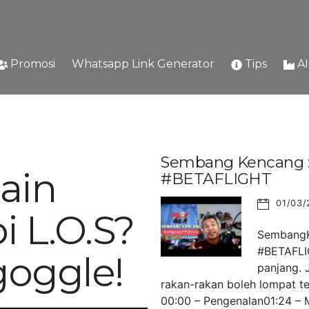
Promosi
Whatsapp Link Generator
Tips
A
Sembang Kencang : 
ain
#BETAFLIGHT
01/03/
i L.O.S?
SembangKe
#BETAFLIG
goggle!
panjang. 
rakan-rakan boleh lompat ter
00:00 – Pengenalan01:24 – M