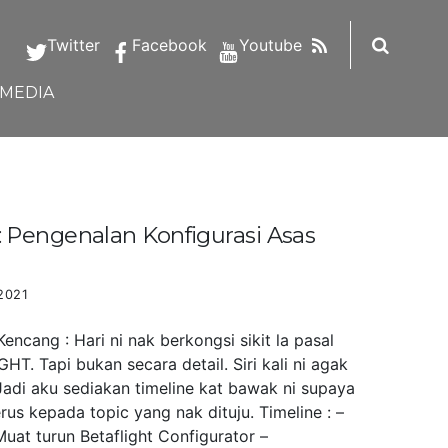
RSS
Twitter
Facebook
Youtube
IMEDIA
Pengenalan Konfigurasi Asas
2021
ncang : Hari ni nak berkongsi sikit la pasal
HT. Tapi bukan secara detail. Siri kali ni agak
Jadi aku sediakan timeline kat bawak ni supaya
us kepada topic yang nak dituju. Timeline : –
uat turun Betaflight Configurator –