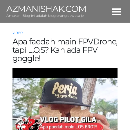
AZMANISHAK.COM
Amaran: Blog ini adalah blog orang dewasa je.
VIDEO
Apa faedah main FPVDrone,
tapi L.O.S? Kan ada FPV
goggle!