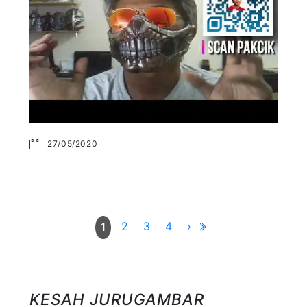
27/05/2020
2
3
4
›
1
KESAH JURUGAMBAR