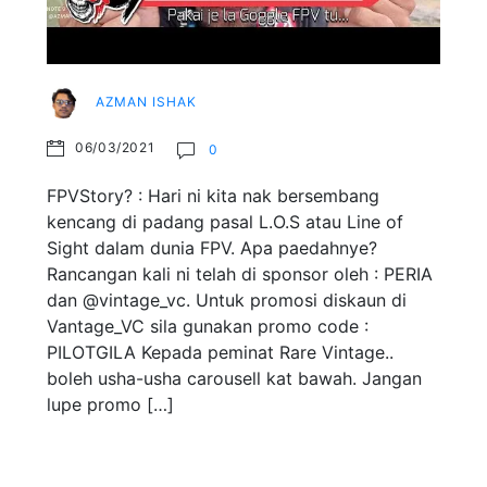
AZMAN ISHAK
06/03/2021
0
FPVStory? : Hari ni kita nak bersembang
kencang di padang pasal L.O.S atau Line of
Sight dalam dunia FPV. Apa paedahnye?
Rancangan kali ni telah di sponsor oleh : PERIA
dan @vintage_vc. Untuk promosi diskaun di
Vantage_VC sila gunakan promo code :
PILOTGILA Kepada peminat Rare Vintage..
boleh usha-usha carousell kat bawah. Jangan
lupe promo […]