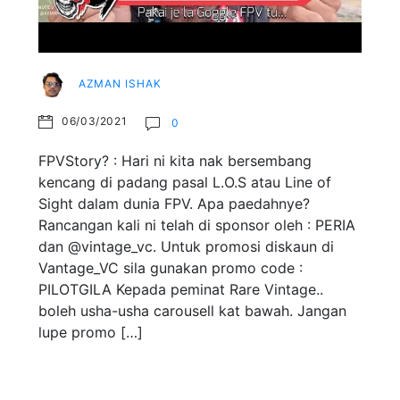
AZMAN ISHAK
06/03/2021
0
FPVStory? : Hari ni kita nak bersembang
kencang di padang pasal L.O.S atau Line of
Sight dalam dunia FPV. Apa paedahnye?
Rancangan kali ni telah di sponsor oleh : PERIA
dan @vintage_vc. Untuk promosi diskaun di
Vantage_VC sila gunakan promo code :
PILOTGILA Kepada peminat Rare Vintage..
boleh usha-usha carousell kat bawah. Jangan
lupe promo […]