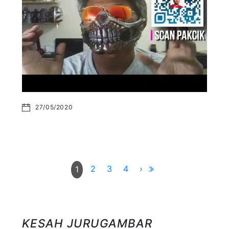
27/05/2020
2
3
4
›
1
KESAH JURUGAMBAR