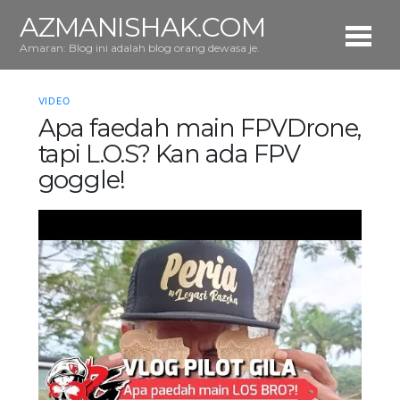
AZMANISHAK.COM
Amaran: Blog ini adalah blog orang dewasa je.
VIDEO
Apa faedah main FPVDrone,
tapi L.O.S? Kan ada FPV
goggle!