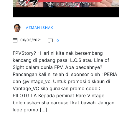
AZMAN ISHAK
06/03/2021
0
FPVStory? : Hari ni kita nak bersembang
kencang di padang pasal L.O.S atau Line of
Sight dalam dunia FPV. Apa paedahnye?
Rancangan kali ni telah di sponsor oleh : PERIA
dan @vintage_vc. Untuk promosi diskaun di
Vantage_VC sila gunakan promo code :
PILOTGILA Kepada peminat Rare Vintage..
boleh usha-usha carousell kat bawah. Jangan
lupe promo […]