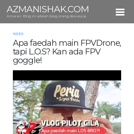
AZMANISHAK.COM
Amaran: Blog ini adalah blog orang dewasa je.
VIDEO
Apa faedah main FPVDrone,
tapi L.O.S? Kan ada FPV
goggle!