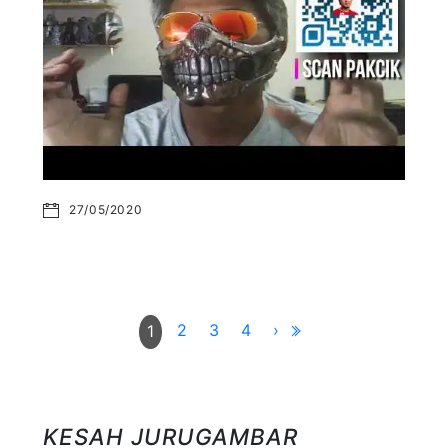
27/05/2020
2
3
4
›
1
KESAH JURUGAMBAR