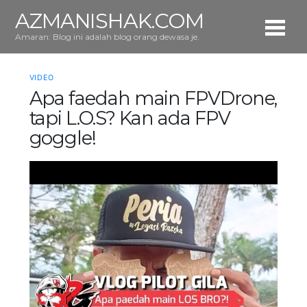
AZMANISHAK.COM
Amaran: Blog ini adalah blog orang dewasa je.
VIDEO
Apa faedah main FPVDrone,
tapi L.O.S? Kan ada FPV
goggle!