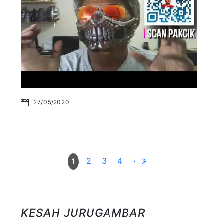
27/05/2020
2
3
4
›
1
KESAH JURUGAMBAR