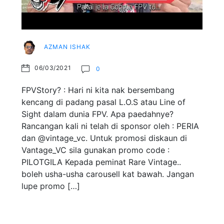
AZMAN ISHAK
06/03/2021
0
FPVStory? : Hari ni kita nak bersembang
kencang di padang pasal L.O.S atau Line of
Sight dalam dunia FPV. Apa paedahnye?
Rancangan kali ni telah di sponsor oleh : PERIA
dan @vintage_vc. Untuk promosi diskaun di
Vantage_VC sila gunakan promo code :
PILOTGILA Kepada peminat Rare Vintage..
boleh usha-usha carousell kat bawah. Jangan
lupe promo […]