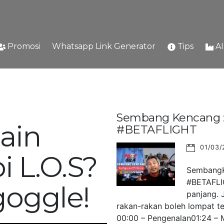
Promosi
Whatsapp Link Generator
Tips
A
Sembang Kencang : 
ain
#BETAFLIGHT
01/03/
i L.O.S?
SembangKe
#BETAFLIG
goggle!
panjang. 
rakan-rakan boleh lompat ter
00:00 – Pengenalan01:24 – M