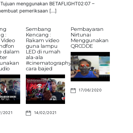
 – Tujuan menggunakan BETAFLIGHT02:07 –
embuat pemeriksaan […]
ng
Sembang
Pembayaran
g :
Kencang :
Nirtunai
Video
Rakam video
Menggunakan
andfon
guna lampu
QRCODE
ke dalam
LED di rumah
ter
ala-ala
unakan
#cinematography?
udio
cara bajed
17/06/2020
2/2021
14/02/2021