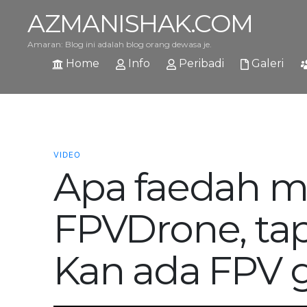
AZMANISHAK.COM
Amaran: Blog ini adalah blog orang dewasa je.
Home
Info
Peribadi
Galeri
VIDEO
Apa faedah m
FPVDrone, tap
Kan ada FPV 