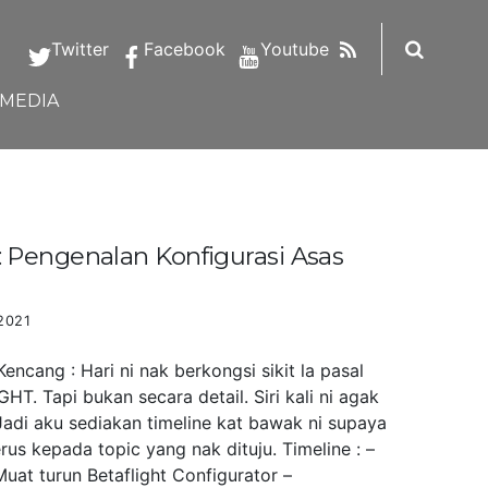
RSS
Twitter
Facebook
Youtube
IMEDIA
Pengenalan Konfigurasi Asas
2021
ncang : Hari ni nak berkongsi sikit la pasal
HT. Tapi bukan secara detail. Siri kali ni agak
Jadi aku sediakan timeline kat bawak ni supaya
us kepada topic yang nak dituju. Timeline : –
uat turun Betaflight Configurator –