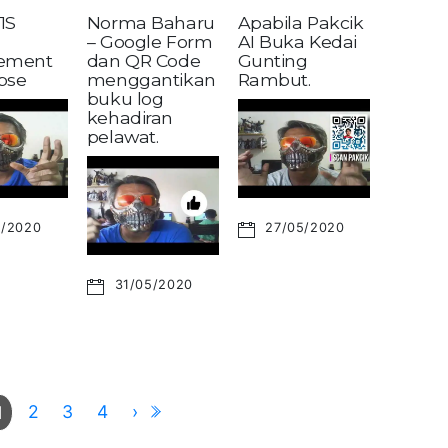
1S
Norma Baharu
Apabila Pakcik
– Google Form
AI Buka Kedai
ement
dan QR Code
Gunting
pse
menggantikan
Rambut.
buku log
kehadiran
pelawat.
6/2020
27/05/2020
31/05/2020
2
3
4
›
1