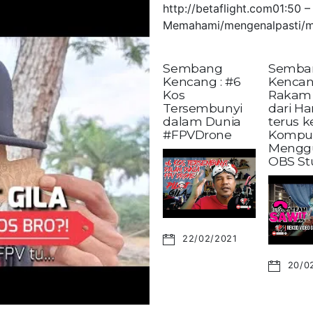
http://betaflight.com01:50
Memahami/mengenalpasti/m
Sembang
Semba
Kencang : #6
Kencan
Kos
Rakam 
Tersembunyi
dari H
dalam Dunia
terus 
#FPVDrone
Kompu
Mengg
OBS St
22/02/2021
20/0