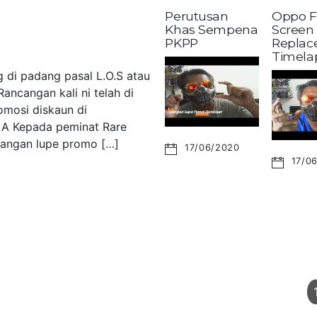
Perutusan
Oppo F
Khas Sempena
Screen
PKPP
Replac
Timela
 di padang pasal L.O.S atau
ancangan kali ni telah di
omosi diskaun di
LA Kepada peminat Rare
 Jangan lupe promo […]
17/06/2020
17/0