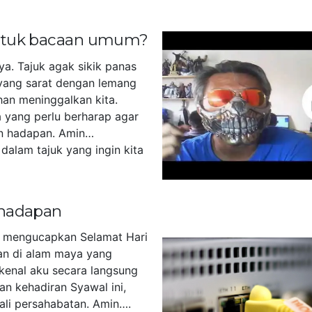
untuk bacaan umum?
ya. Tajuk agak sikik panas
yang sarat dengan lemang
han meninggalkan kita.
 yang perlu berharap agar
n hadapan. Amin…
dalam tajuk yang ingin kita
]
 hadapan
u mengucapkan Selamat Hari
akan di alam maya yang
kenal aku secara langsung
an kehadiran Syawal ini,
tali persahabatan. Amin….