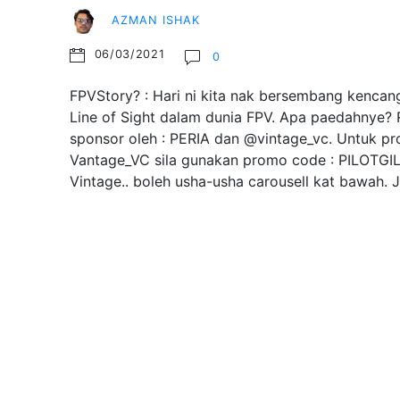
AZMAN ISHAK
06/03/2021
0
FPVStory? : Hari ni kita nak bersembang kencang
Line of Sight dalam dunia FPV. Apa paedahnye? R
sponsor oleh : PERIA dan @vintage_vc. Untuk pr
Vantage_VC sila gunakan promo code : PILOTGI
Vintage.. boleh usha-usha carousell kat bawah.