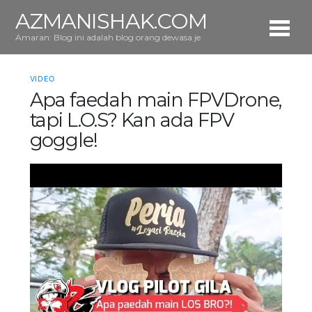
AZMANISHAK.COM
Amaran: Blog ini adalah blog orang dewasa je.
VIDEO
Apa faedah main FPVDrone,
tapi L.O.S? Kan ada FPV
goggle!