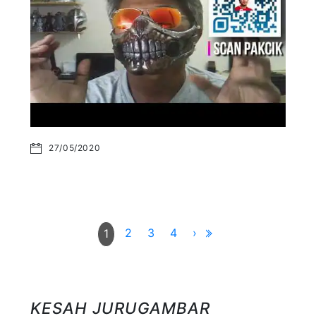
27/05/2020
2
3
4
›
1
KESAH JURUGAMBAR