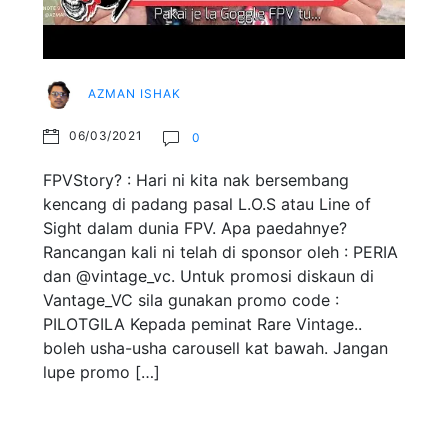
AZMAN ISHAK
06/03/2021
0
FPVStory? : Hari ni kita nak bersembang
kencang di padang pasal L.O.S atau Line of
Sight dalam dunia FPV. Apa paedahnye?
Rancangan kali ni telah di sponsor oleh : PERIA
dan @vintage_vc. Untuk promosi diskaun di
Vantage_VC sila gunakan promo code :
PILOTGILA Kepada peminat Rare Vintage..
boleh usha-usha carousell kat bawah. Jangan
lupe promo […]