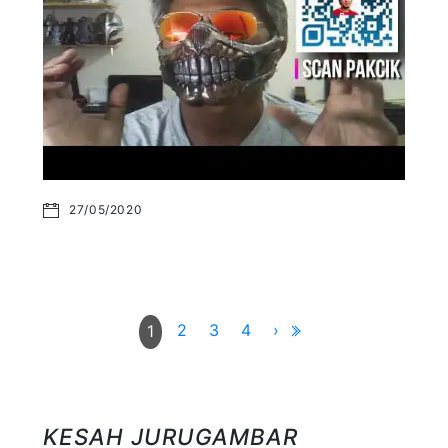
27/05/2020
2
3
4
›
1
KESAH JURUGAMBAR