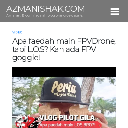
AZMANISHAK.COM
Amaran: Blog ini adalah blog orang dewasa je.
VIDEO
Apa faedah main FPVDrone,
tapi L.O.S? Kan ada FPV
goggle!