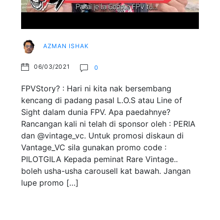
AZMAN ISHAK
06/03/2021
0
FPVStory? : Hari ni kita nak bersembang
kencang di padang pasal L.O.S atau Line of
Sight dalam dunia FPV. Apa paedahnye?
Rancangan kali ni telah di sponsor oleh : PERIA
dan @vintage_vc. Untuk promosi diskaun di
Vantage_VC sila gunakan promo code :
PILOTGILA Kepada peminat Rare Vintage..
boleh usha-usha carousell kat bawah. Jangan
lupe promo […]