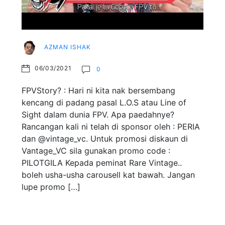
AZMAN ISHAK
06/03/2021
0
FPVStory? : Hari ni kita nak bersembang
kencang di padang pasal L.O.S atau Line of
Sight dalam dunia FPV. Apa paedahnye?
Rancangan kali ni telah di sponsor oleh : PERIA
dan @vintage_vc. Untuk promosi diskaun di
Vantage_VC sila gunakan promo code :
PILOTGILA Kepada peminat Rare Vintage..
boleh usha-usha carousell kat bawah. Jangan
lupe promo […]