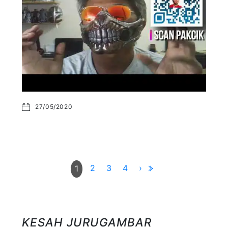
27/05/2020
2
3
4
›
1
KESAH JURUGAMBAR