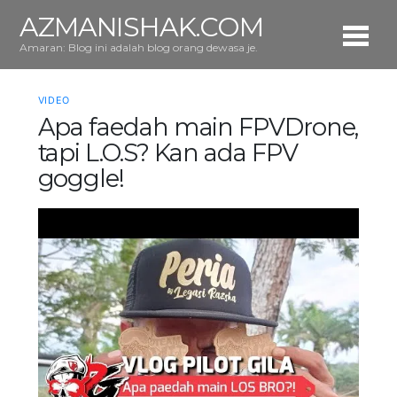
AZMANISHAK.COM
Amaran: Blog ini adalah blog orang dewasa je.
VIDEO
Apa faedah main FPVDrone,
tapi L.O.S? Kan ada FPV
goggle!