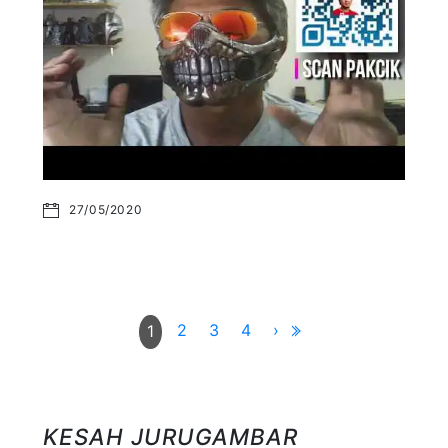
27/05/2020
2
3
4
›
1
KESAH JURUGAMBAR