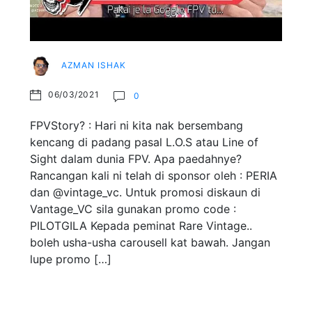
AZMAN ISHAK
06/03/2021
0
FPVStory? : Hari ni kita nak bersembang
kencang di padang pasal L.O.S atau Line of
Sight dalam dunia FPV. Apa paedahnye?
Rancangan kali ni telah di sponsor oleh : PERIA
dan @vintage_vc. Untuk promosi diskaun di
Vantage_VC sila gunakan promo code :
PILOTGILA Kepada peminat Rare Vintage..
boleh usha-usha carousell kat bawah. Jangan
lupe promo […]