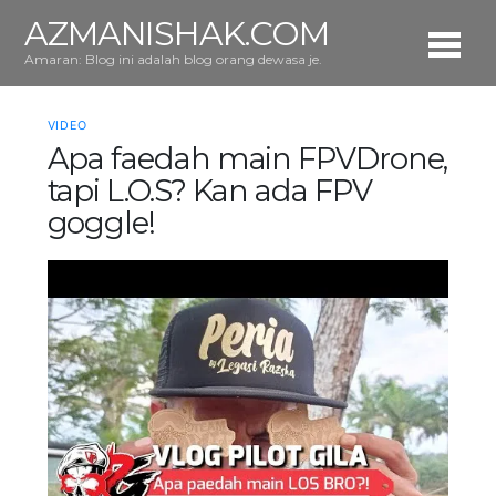
AZMANISHAK.COM
Amaran: Blog ini adalah blog orang dewasa je.
VIDEO
Apa faedah main FPVDrone,
tapi L.O.S? Kan ada FPV
goggle!