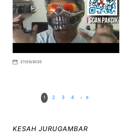
27/05/2020
2
3
4
›
1
KESAH JURUGAMBAR