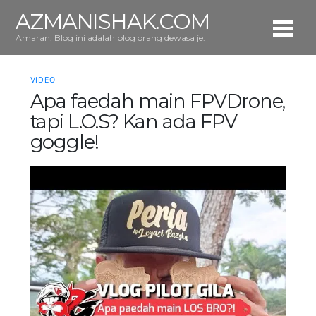
AZMANISHAK.COM
Amaran: Blog ini adalah blog orang dewasa je.
VIDEO
Apa faedah main FPVDrone,
tapi L.O.S? Kan ada FPV
goggle!