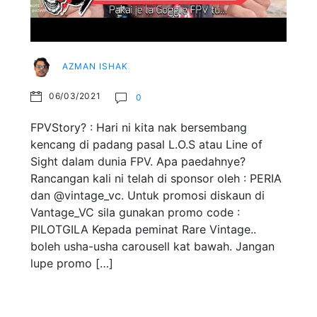
AZMAN ISHAK
06/03/2021
0
FPVStory? : Hari ni kita nak bersembang
kencang di padang pasal L.O.S atau Line of
Sight dalam dunia FPV. Apa paedahnye?
Rancangan kali ni telah di sponsor oleh : PERIA
dan @vintage_vc. Untuk promosi diskaun di
Vantage_VC sila gunakan promo code :
PILOTGILA Kepada peminat Rare Vintage..
boleh usha-usha carousell kat bawah. Jangan
lupe promo […]