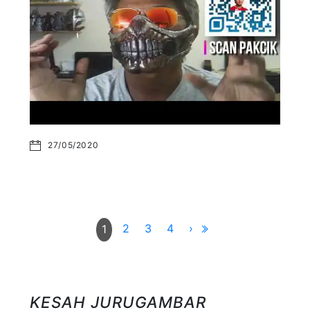
27/05/2020
2
3
4
›
1
KESAH JURUGAMBAR