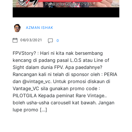
AZMAN ISHAK
06/03/2021
0
FPVStory? : Hari ni kita nak bersembang
kencang di padang pasal L.O.S atau Line of
Sight dalam dunia FPV. Apa paedahnye?
Rancangan kali ni telah di sponsor oleh : PERIA
dan @vintage_vc. Untuk promosi diskaun di
Vantage_VC sila gunakan promo code :
PILOTGILA Kepada peminat Rare Vintage..
boleh usha-usha carousell kat bawah. Jangan
lupe promo […]