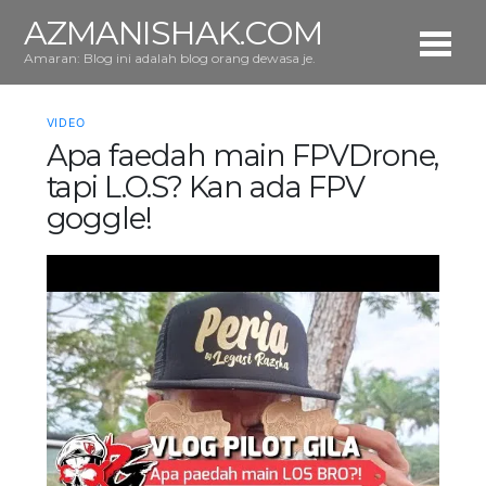
AZMANISHAK.COM
Amaran: Blog ini adalah blog orang dewasa je.
VIDEO
Apa faedah main FPVDrone,
tapi L.O.S? Kan ada FPV
goggle!