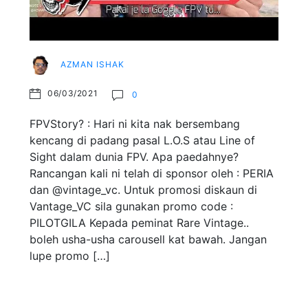
AZMAN ISHAK
06/03/2021
0
FPVStory? : Hari ni kita nak bersembang
kencang di padang pasal L.O.S atau Line of
Sight dalam dunia FPV. Apa paedahnye?
Rancangan kali ni telah di sponsor oleh : PERIA
dan @vintage_vc. Untuk promosi diskaun di
Vantage_VC sila gunakan promo code :
PILOTGILA Kepada peminat Rare Vintage..
boleh usha-usha carousell kat bawah. Jangan
lupe promo […]