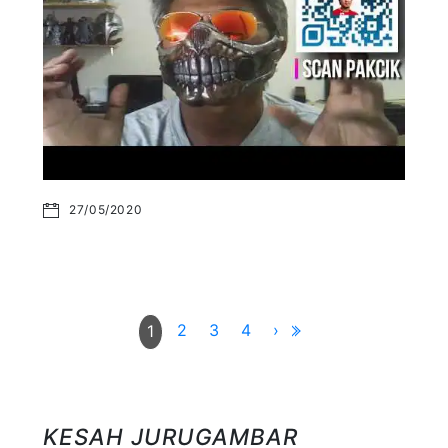
27/05/2020
2
3
4
›
1
KESAH JURUGAMBAR