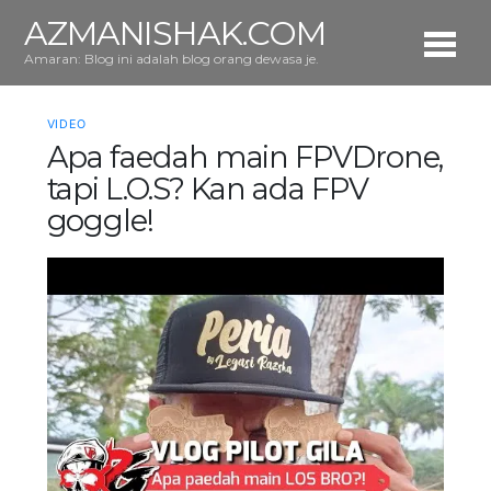
AZMANISHAK.COM
Amaran: Blog ini adalah blog orang dewasa je.
VIDEO
Apa faedah main FPVDrone,
tapi L.O.S? Kan ada FPV
goggle!