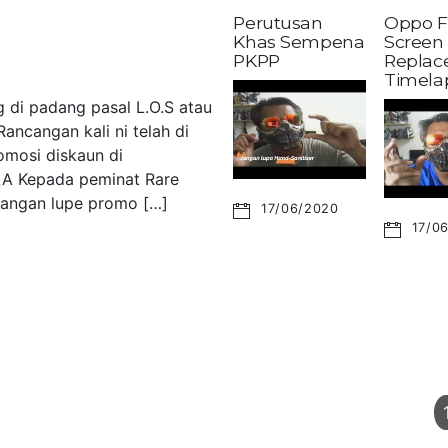
Perutusan
Oppo F
Khas Sempena
Screen
PKPP
Replac
Timela
 di padang pasal L.O.S atau
ancangan kali ni telah di
omosi diskaun di
LA Kepada peminat Rare
 Jangan lupe promo […]
17/06/2020
17/0