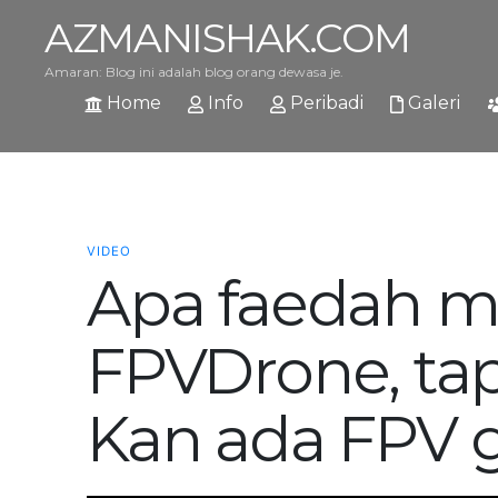
AZMANISHAK.COM
Amaran: Blog ini adalah blog orang dewasa je.
Home
Info
Peribadi
Galeri
VIDEO
Apa faedah m
FPVDrone, tap
Kan ada FPV 