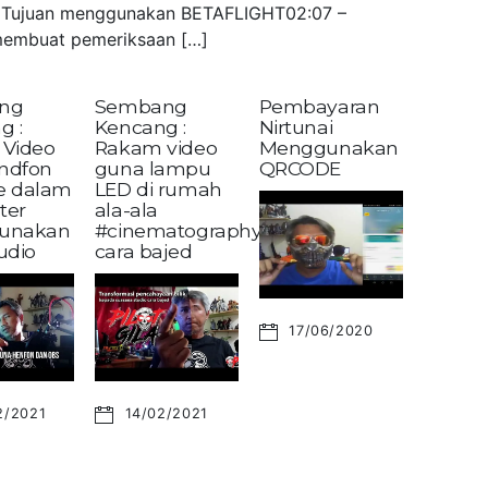
 – Tujuan menggunakan BETAFLIGHT02:07 –
embuat pemeriksaan […]
ng
Sembang
Pembayaran
g :
Kencang :
Nirtunai
Video
Rakam video
Menggunakan
andfon
guna lampu
QRCODE
ke dalam
LED di rumah
ter
ala-ala
unakan
#cinematography?
udio
cara bajed
17/06/2020
2/2021
14/02/2021