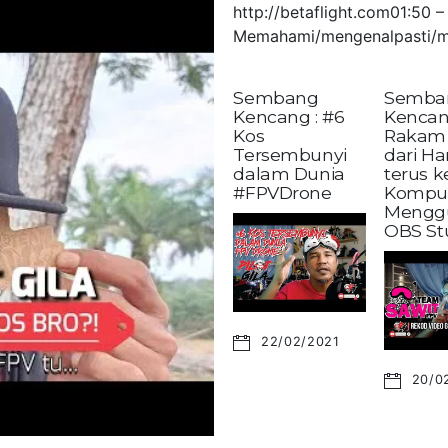
http://betaflight.com01:50
Memahami/mengenalpasti/m
Sembang
Semba
Kencang : #6
Kencan
Kos
Rakam 
Tersembunyi
dari H
dalam Dunia
terus 
#FPVDrone
Kompu
Mengg
OBS St
22/02/2021
20/0