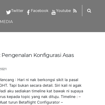
RSS
Twitter
Facebook
Youtube
IMEDIA
Pengenalan Konfigurasi Asas
2021
ncang : Hari ni nak berkongsi sikit la pasal
HT. Tapi bukan secara detail. Siri kali ni agak
Jadi aku sediakan timeline kat bawak ni supaya
us kepada topic yang nak dituju. Timeline : –
uat turun Betaflight Configurator –