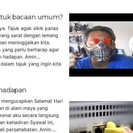
untuk bacaan umum?
ya. Tajuk agak sikik panas
yang sarat dengan lemang
han meninggalkan kita.
 yang perlu berharap agar
n hadapan. Amin…
dalam tajuk yang ingin kita
]
 hadapan
u mengucapkan Selamat Hari
akan di alam maya yang
kenal aku secara langsung
an kehadiran Syawal ini,
tali persahabatan. Amin….