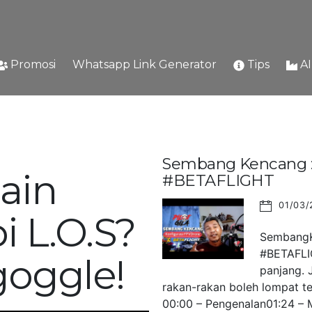
Promosi
Whatsapp Link Generator
Tips
A
Sembang Kencang : 
ain
#BETAFLIGHT
01/03/
i L.O.S?
SembangKe
#BETAFLIG
goggle!
panjang. 
rakan-rakan boleh lompat ter
00:00 – Pengenalan01:24 – M