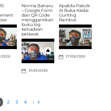
1S
Norma Baharu
Apabila Pakcik
– Google Form
AI Buka Kedai
ement
dan QR Code
Gunting
pse
menggantikan
Rambut.
buku log
kehadiran
pelawat.
6/2020
27/05/2020
31/05/2020
2
3
4
›
1