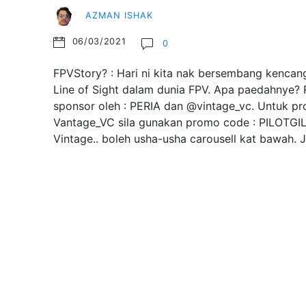
AZMAN ISHAK
06/03/2021
0
FPVStory? : Hari ni kita nak bersembang kencang
Line of Sight dalam dunia FPV. Apa paedahnye? R
sponsor oleh : PERIA dan @vintage_vc. Untuk pr
Vantage_VC sila gunakan promo code : PILOTGI
Vintage.. boleh usha-usha carousell kat bawah.