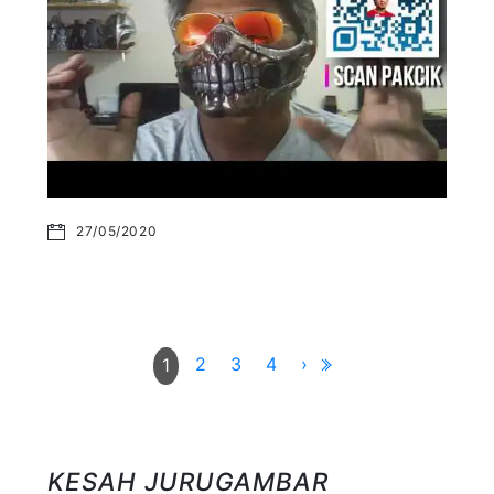
27/05/2020
2
3
4
›
1
KESAH JURUGAMBAR