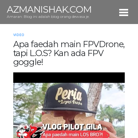
AZMANISHAK.COM
Amaran: Blog ini adalah blog orang dewasa je.
VIDEO
Apa faedah main FPVDrone,
tapi L.O.S? Kan ada FPV
goggle!