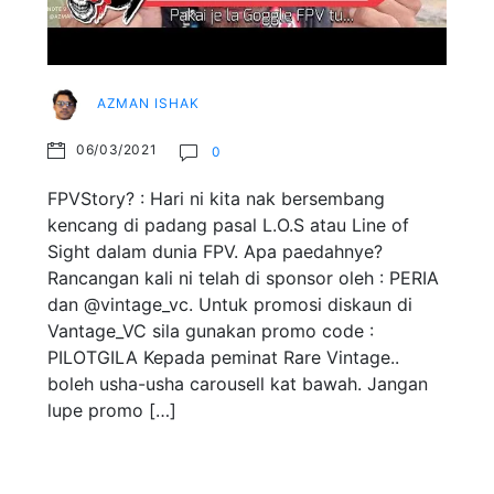
AZMAN ISHAK
06/03/2021
0
FPVStory? : Hari ni kita nak bersembang
kencang di padang pasal L.O.S atau Line of
Sight dalam dunia FPV. Apa paedahnye?
Rancangan kali ni telah di sponsor oleh : PERIA
dan @vintage_vc. Untuk promosi diskaun di
Vantage_VC sila gunakan promo code :
PILOTGILA Kepada peminat Rare Vintage..
boleh usha-usha carousell kat bawah. Jangan
lupe promo […]