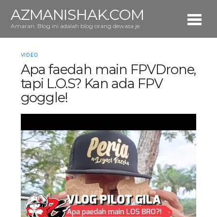
AZMANISHAK.COM
Amaran: Blog ini adalah blog orang dewasa je.
VIDEO
Apa faedah main FPVDrone,
tapi L.O.S? Kan ada FPV
goggle!