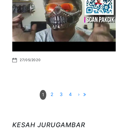
27/05/2020
2
3
4
›
1
KESAH JURUGAMBAR