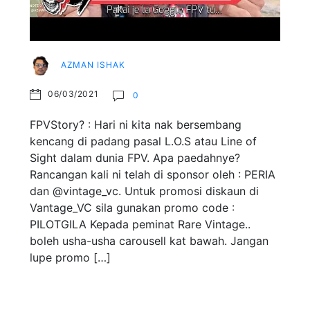
AZMAN ISHAK
06/03/2021
0
FPVStory? : Hari ni kita nak bersembang
kencang di padang pasal L.O.S atau Line of
Sight dalam dunia FPV. Apa paedahnye?
Rancangan kali ni telah di sponsor oleh : PERIA
dan @vintage_vc. Untuk promosi diskaun di
Vantage_VC sila gunakan promo code :
PILOTGILA Kepada peminat Rare Vintage..
boleh usha-usha carousell kat bawah. Jangan
lupe promo […]