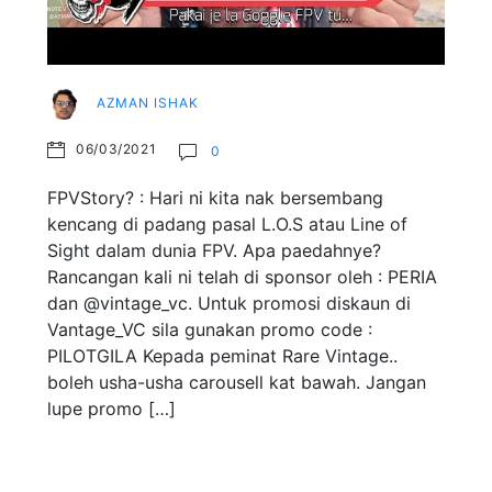
AZMAN ISHAK
06/03/2021
0
FPVStory? : Hari ni kita nak bersembang
kencang di padang pasal L.O.S atau Line of
Sight dalam dunia FPV. Apa paedahnye?
Rancangan kali ni telah di sponsor oleh : PERIA
dan @vintage_vc. Untuk promosi diskaun di
Vantage_VC sila gunakan promo code :
PILOTGILA Kepada peminat Rare Vintage..
boleh usha-usha carousell kat bawah. Jangan
lupe promo […]