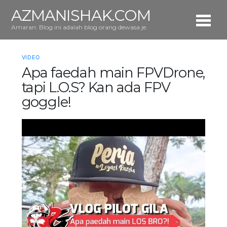
AZMANISHAK.COM
Amaran: Blog ini adalah blog orang dewasa je.
VIDEO
Apa faedah main FPVDrone,
tapi L.O.S? Kan ada FPV
goggle!