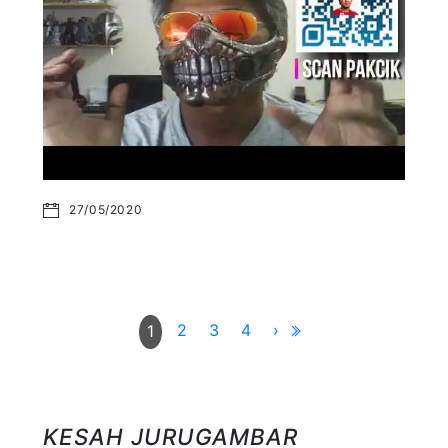
27/05/2020
2
3
4
›
1
KESAH JURUGAMBAR