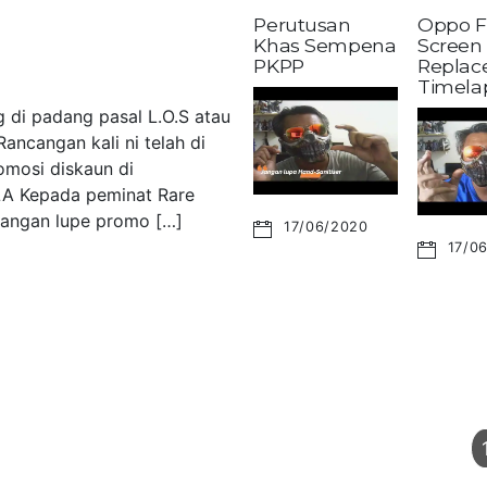
Perutusan
Oppo F
Khas Sempena
Screen
PKPP
Replac
Timela
 di padang pasal L.O.S atau
ancangan kali ni telah di
omosi diskaun di
LA Kepada peminat Rare
 Jangan lupe promo […]
17/06/2020
17/0