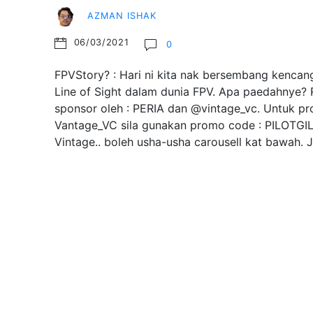
AZMAN ISHAK
06/03/2021
0
FPVStory? : Hari ni kita nak bersembang kencang
Line of Sight dalam dunia FPV. Apa paedahnye? R
sponsor oleh : PERIA dan @vintage_vc. Untuk pr
Vantage_VC sila gunakan promo code : PILOTGI
Vintage.. boleh usha-usha carousell kat bawah.