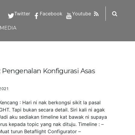
RSS
Twitter
Facebook
Youtube
IMEDIA
Pengenalan Konfigurasi Asas
2021
ncang : Hari ni nak berkongsi sikit la pasal
HT. Tapi bukan secara detail. Siri kali ni agak
Jadi aku sediakan timeline kat bawak ni supaya
us kepada topic yang nak dituju. Timeline : –
uat turun Betaflight Configurator –