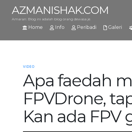
AZMANISHAK.COM
Amaran: Blog ini adalah blog orang dewasa je.
Home
Info
Peribadi
Galeri
VIDEO
Apa faedah m
FPVDrone, tap
Kan ada FPV 