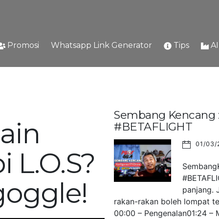
Promosi
Whatsapp Link Generator
Tips
A
Sembang Kencang : 
ain
#BETAFLIGHT
01/03/
i L.O.S?
SembangKe
#BETAFLIG
goggle!
panjang. 
rakan-rakan boleh lompat ter
00:00 – Pengenalan01:24 – M