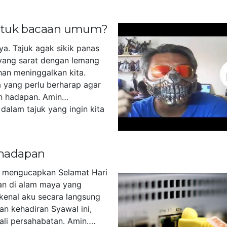
untuk bacaan umum?
ya. Tajuk agak sikik panas
yang sarat dengan lemang
han meninggalkan kita.
 yang perlu berharap agar
n hadapan. Amin…
dalam tajuk yang ingin kita
]
 hadapan
u mengucapkan Selamat Hari
akan di alam maya yang
kenal aku secara langsung
an kehadiran Syawal ini,
tali persahabatan. Amin….