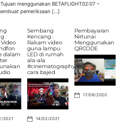
 – Tujuan menggunakan BETAFLIGHT02:07 –
embuat pemeriksaan […]
ng
Sembang
Pembayaran
g :
Kencang :
Nirtunai
Video
Rakam video
Menggunakan
andfon
guna lampu
QRCODE
ke dalam
LED di rumah
ter
ala-ala
unakan
#cinematography?
udio
cara bajed
17/06/2020
2/2021
14/02/2021