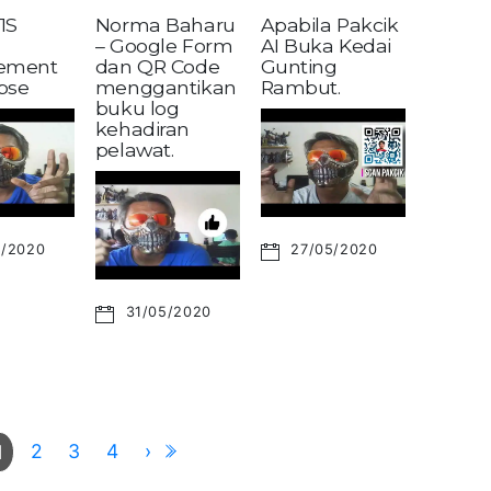
1S
Norma Baharu
Apabila Pakcik
– Google Form
AI Buka Kedai
ement
dan QR Code
Gunting
pse
menggantikan
Rambut.
buku log
kehadiran
pelawat.
6/2020
27/05/2020
31/05/2020
2
3
4
›
1