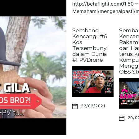
http://betaflight.com01:50
Memahami/mengenalpasti/m
Sembang
Semba
Kencang : #6
Kencan
Kos
Rakam 
Tersembunyi
dari H
dalam Dunia
terus 
#FPVDrone
Kompu
Mengg
OBS St
22/02/2021
20/0