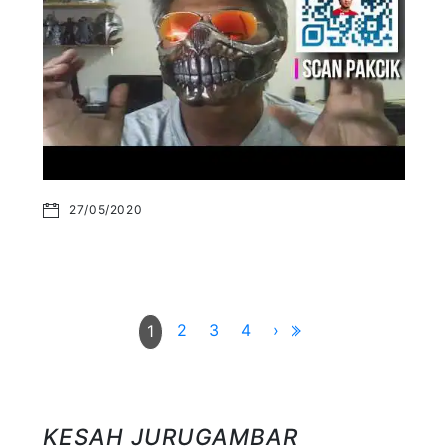
27/05/2020
2
3
4
›
1
KESAH JURUGAMBAR