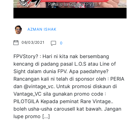
AZMAN ISHAK
06/03/2021
0
FPVStory? : Hari ni kita nak bersembang
kencang di padang pasal L.O.S atau Line of
Sight dalam dunia FPV. Apa paedahnye?
Rancangan kali ni telah di sponsor oleh : PERIA
dan @vintage_vc. Untuk promosi diskaun di
Vantage_VC sila gunakan promo code :
PILOTGILA Kepada peminat Rare Vintage..
boleh usha-usha carousell kat bawah. Jangan
lupe promo […]