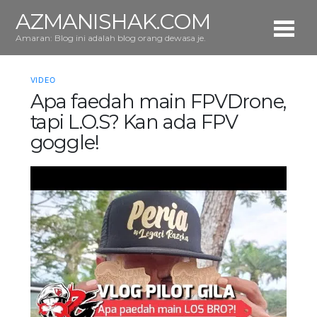
AZMANISHAK.COM
Amaran: Blog ini adalah blog orang dewasa je.
VIDEO
Apa faedah main FPVDrone,
tapi L.O.S? Kan ada FPV
goggle!