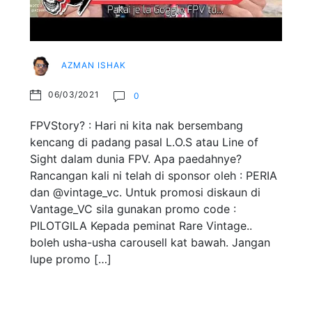
AZMAN ISHAK
06/03/2021
0
FPVStory? : Hari ni kita nak bersembang
kencang di padang pasal L.O.S atau Line of
Sight dalam dunia FPV. Apa paedahnye?
Rancangan kali ni telah di sponsor oleh : PERIA
dan @vintage_vc. Untuk promosi diskaun di
Vantage_VC sila gunakan promo code :
PILOTGILA Kepada peminat Rare Vintage..
boleh usha-usha carousell kat bawah. Jangan
lupe promo […]