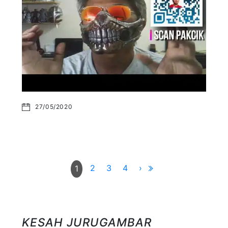
27/05/2020
2
3
4
›
1
KESAH JURUGAMBAR