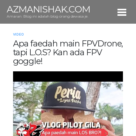
AZMANISHAK.COM
Amaran: Blog ini adalah blog orang dewasa je.
VIDEO
Apa faedah main FPVDrone,
tapi L.O.S? Kan ada FPV
goggle!