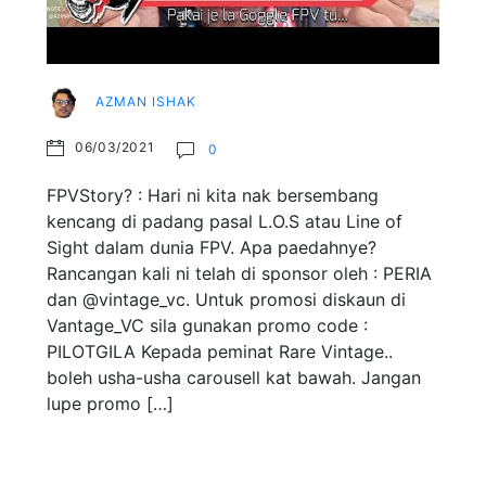
AZMAN ISHAK
06/03/2021
0
FPVStory? : Hari ni kita nak bersembang
kencang di padang pasal L.O.S atau Line of
Sight dalam dunia FPV. Apa paedahnye?
Rancangan kali ni telah di sponsor oleh : PERIA
dan @vintage_vc. Untuk promosi diskaun di
Vantage_VC sila gunakan promo code :
PILOTGILA Kepada peminat Rare Vintage..
boleh usha-usha carousell kat bawah. Jangan
lupe promo […]