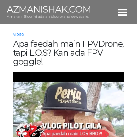
AZMANISHAK.COM
Amaran: Blog ini adalah blog orang dewasa je.
VIDEO
Apa faedah main FPVDrone,
tapi L.O.S? Kan ada FPV
goggle!