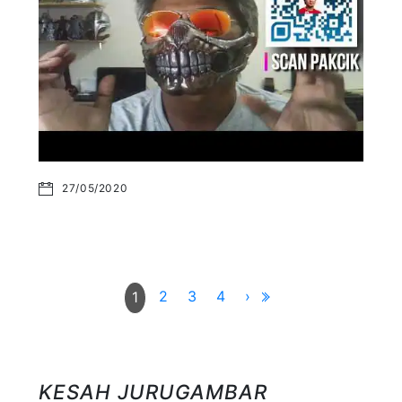
27/05/2020
2
3
4
›
1
KESAH JURUGAMBAR