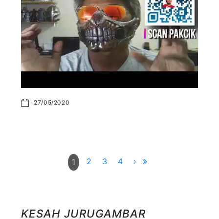
27/05/2020
2
3
4
›
1
KESAH JURUGAMBAR