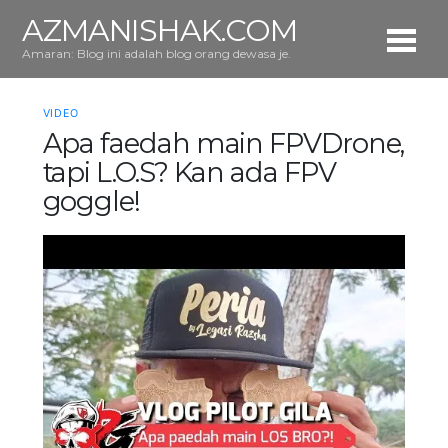
AZMANISHAK.COM
Amaran: Blog ini adalah blog orang dewasa je.
VIDEO
Apa faedah main FPVDrone,
tapi L.O.S? Kan ada FPV
goggle!