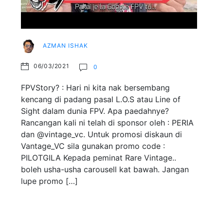
AZMAN ISHAK
06/03/2021
0
FPVStory? : Hari ni kita nak bersembang
kencang di padang pasal L.O.S atau Line of
Sight dalam dunia FPV. Apa paedahnye?
Rancangan kali ni telah di sponsor oleh : PERIA
dan @vintage_vc. Untuk promosi diskaun di
Vantage_VC sila gunakan promo code :
PILOTGILA Kepada peminat Rare Vintage..
boleh usha-usha carousell kat bawah. Jangan
lupe promo […]