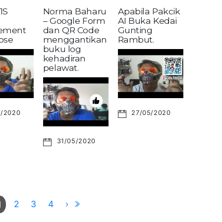
1S
Norma Baharu
Apabila Pakcik
– Google Form
AI Buka Kedai
ement
dan QR Code
Gunting
pse
menggantikan
Rambut.
buku log
kehadiran
pelawat.
6/2020
27/05/2020
31/05/2020
2
3
4
›
1