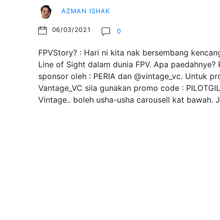
AZMAN ISHAK
06/03/2021
0
FPVStory? : Hari ni kita nak bersembang kencang
Line of Sight dalam dunia FPV. Apa paedahnye? R
sponsor oleh : PERIA dan @vintage_vc. Untuk pr
Vantage_VC sila gunakan promo code : PILOTGI
Vintage.. boleh usha-usha carousell kat bawah.