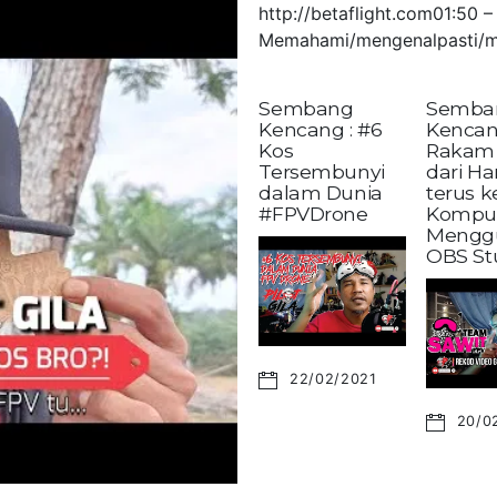
http://betaflight.com01:50
Memahami/mengenalpasti/m
Sembang
Semba
Kencang : #6
Kencan
Kos
Rakam 
Tersembunyi
dari H
dalam Dunia
terus 
#FPVDrone
Kompu
Mengg
OBS St
22/02/2021
20/0