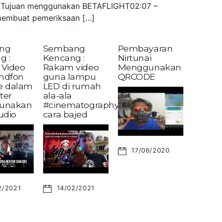
 – Tujuan menggunakan BETAFLIGHT02:07 –
embuat pemeriksaan […]
ng
Sembang
Pembayaran
g :
Kencang :
Nirtunai
Video
Rakam video
Menggunakan
andfon
guna lampu
QRCODE
ke dalam
LED di rumah
ter
ala-ala
unakan
#cinematography?
udio
cara bajed
17/06/2020
2/2021
14/02/2021