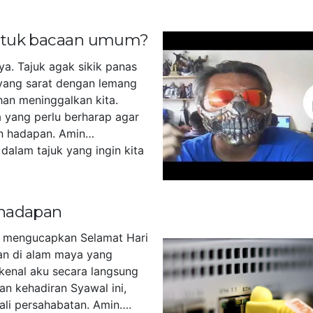
untuk bacaan umum?
ya. Tajuk agak sikik panas
yang sarat dengan lemang
han meninggalkan kita.
 yang perlu berharap agar
n hadapan. Amin…
dalam tajuk yang ingin kita
]
 hadapan
u mengucapkan Selamat Hari
akan di alam maya yang
kenal aku secara langsung
an kehadiran Syawal ini,
tali persahabatan. Amin….