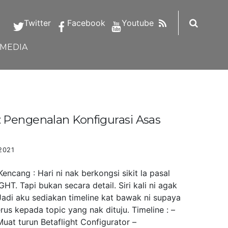
RSS
Twitter
Facebook
Youtube
IMEDIA
Pengenalan Konfigurasi Asas
2021
ncang : Hari ni nak berkongsi sikit la pasal
HT. Tapi bukan secara detail. Siri kali ni agak
Jadi aku sediakan timeline kat bawak ni supaya
us kepada topic yang nak dituju. Timeline : –
uat turun Betaflight Configurator –