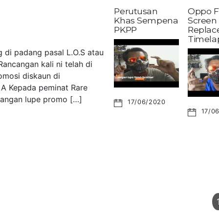
Perutusan
Oppo F
Khas Sempena
Screen
PKPP
Replac
Timela
 di padang pasal L.O.S atau
ancangan kali ni telah di
omosi diskaun di
LA Kepada peminat Rare
 Jangan lupe promo […]
17/06/2020
17/0