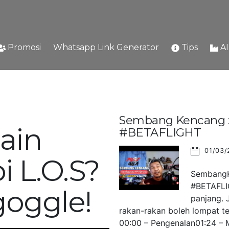
Promosi
Whatsapp Link Generator
Tips
A
Sembang Kencang : 
ain
#BETAFLIGHT
01/03/
i L.O.S?
SembangKe
#BETAFLIG
goggle!
panjang. 
rakan-rakan boleh lompat ter
00:00 – Pengenalan01:24 – M