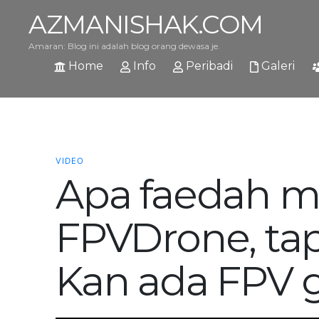
AZMANISHAK.COM
Amaran: Blog ini adalah blog orang dewasa je.
Home
Info
Peribadi
Galeri
VIDEO
Apa faedah m
FPVDrone, tap
Kan ada FPV 