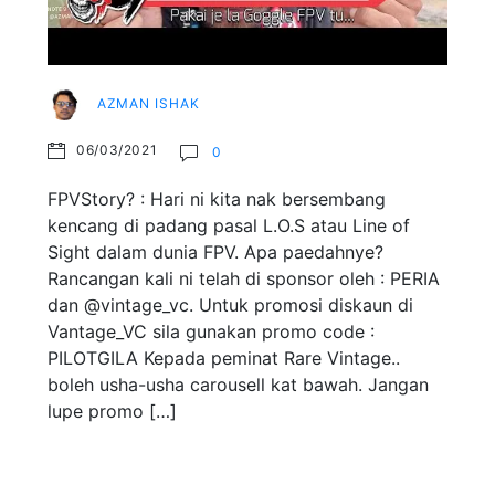
AZMAN ISHAK
06/03/2021
0
FPVStory? : Hari ni kita nak bersembang
kencang di padang pasal L.O.S atau Line of
Sight dalam dunia FPV. Apa paedahnye?
Rancangan kali ni telah di sponsor oleh : PERIA
dan @vintage_vc. Untuk promosi diskaun di
Vantage_VC sila gunakan promo code :
PILOTGILA Kepada peminat Rare Vintage..
boleh usha-usha carousell kat bawah. Jangan
lupe promo […]