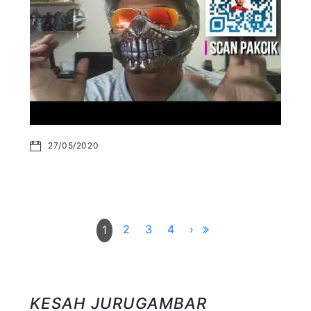
27/05/2020
2
3
4
›
1
KESAH JURUGAMBAR