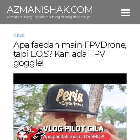
AZMANISHAK.COM
Amaran: Blog ini adalah blog orang dewasa je.
VIDEO
Apa faedah main FPVDrone,
tapi L.O.S? Kan ada FPV
goggle!