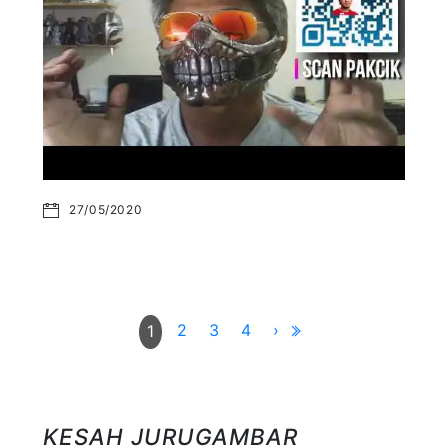
27/05/2020
2
3
4
›
1
KESAH JURUGAMBAR