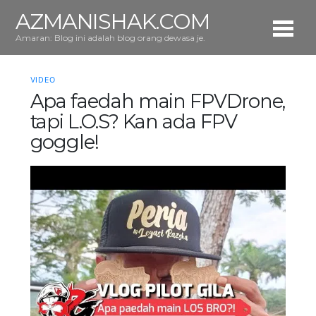
AZMANISHAK.COM
Amaran: Blog ini adalah blog orang dewasa je.
VIDEO
Apa faedah main FPVDrone,
tapi L.O.S? Kan ada FPV
goggle!