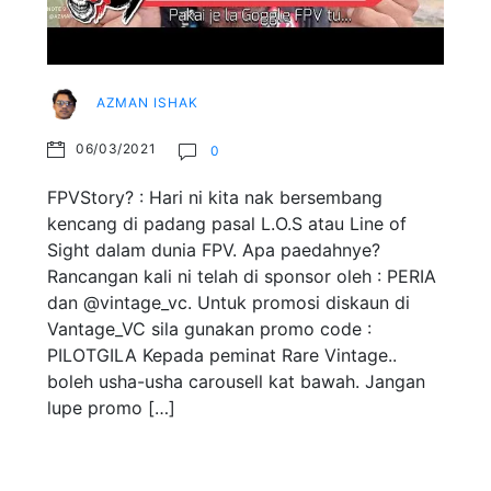
AZMAN ISHAK
06/03/2021
0
FPVStory? : Hari ni kita nak bersembang
kencang di padang pasal L.O.S atau Line of
Sight dalam dunia FPV. Apa paedahnye?
Rancangan kali ni telah di sponsor oleh : PERIA
dan @vintage_vc. Untuk promosi diskaun di
Vantage_VC sila gunakan promo code :
PILOTGILA Kepada peminat Rare Vintage..
boleh usha-usha carousell kat bawah. Jangan
lupe promo […]