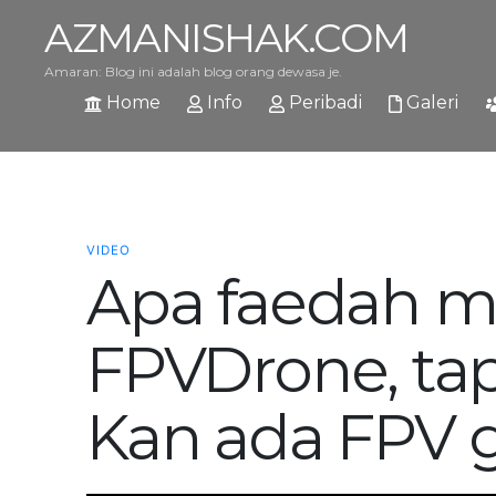
AZMANISHAK.COM
Amaran: Blog ini adalah blog orang dewasa je.
Home
Info
Peribadi
Galeri
VIDEO
Apa faedah m
FPVDrone, tap
Kan ada FPV 