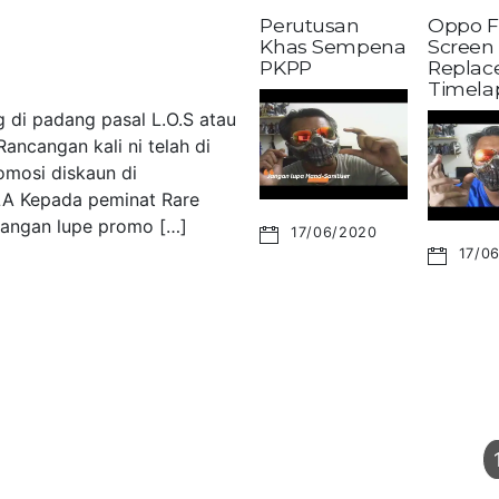
Perutusan
Oppo F
Khas Sempena
Screen
PKPP
Replac
Timela
 di padang pasal L.O.S atau
ancangan kali ni telah di
omosi diskaun di
LA Kepada peminat Rare
 Jangan lupe promo […]
17/06/2020
17/0