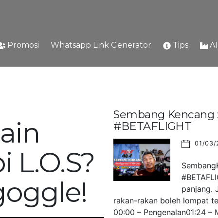
Promosi
Whatsapp Link Generator
Tips
A
Sembang Kencang : 
ain
#BETAFLIGHT
01/03/
i L.O.S?
SembangKe
#BETAFLIG
goggle!
panjang. 
rakan-rakan boleh lompat ter
00:00 – Pengenalan01:24 – M