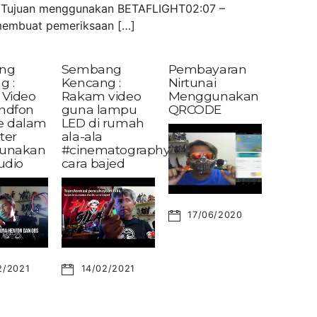
 – Tujuan menggunakan BETAFLIGHT02:07 –
embuat pemeriksaan […]
ng
Sembang
Pembayaran
g :
Kencang :
Nirtunai
Video
Rakam video
Menggunakan
andfon
guna lampu
QRCODE
ke dalam
LED di rumah
ter
ala-ala
unakan
#cinematography?
udio
cara bajed
17/06/2020
2/2021
14/02/2021