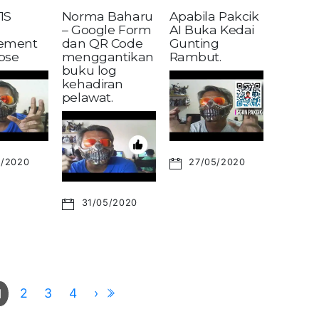
1S
Norma Baharu
Apabila Pakcik
– Google Form
AI Buka Kedai
ement
dan QR Code
Gunting
pse
menggantikan
Rambut.
buku log
kehadiran
pelawat.
6/2020
27/05/2020
31/05/2020
2
3
4
›
1