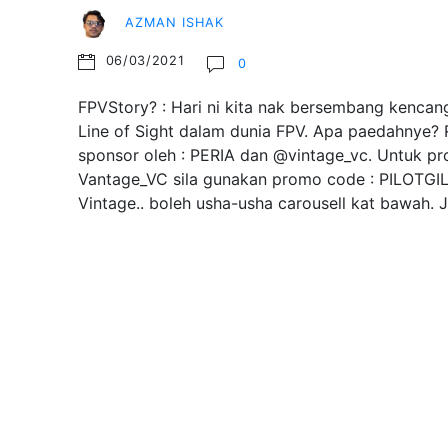
AZMAN ISHAK
06/03/2021
0
FPVStory? : Hari ni kita nak bersembang kencang
Line of Sight dalam dunia FPV. Apa paedahnye? R
sponsor oleh : PERIA dan @vintage_vc. Untuk pr
Vantage_VC sila gunakan promo code : PILOTGI
Vintage.. boleh usha-usha carousell kat bawah.