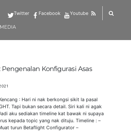
RSS
Twitter
Facebook
Youtube
IMEDIA
Pengenalan Konfigurasi Asas
2021
ncang : Hari ni nak berkongsi sikit la pasal
HT. Tapi bukan secara detail. Siri kali ni agak
Jadi aku sediakan timeline kat bawak ni supaya
us kepada topic yang nak dituju. Timeline : –
uat turun Betaflight Configurator –