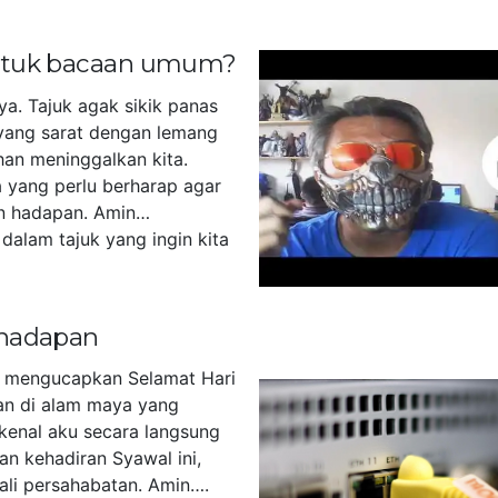
untuk bacaan umum?
ya. Tajuk agak sikik panas
yang sarat dengan lemang
han meninggalkan kita.
 yang perlu berharap agar
n hadapan. Amin…
dalam tajuk yang ingin kita
]
 hadapan
u mengucapkan Selamat Hari
akan di alam maya yang
kenal aku secara langsung
an kehadiran Syawal ini,
tali persahabatan. Amin….