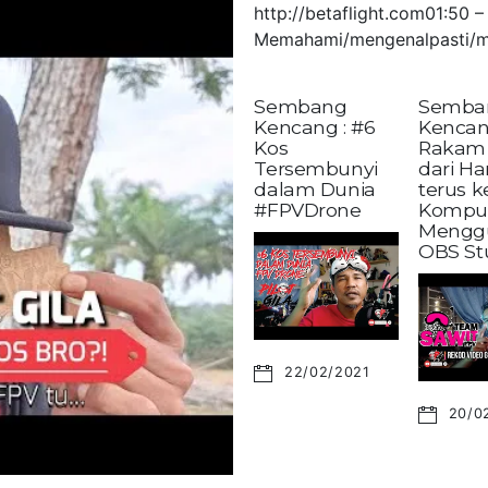
http://betaflight.com01:50
Memahami/mengenalpasti/m
Sembang
Semba
Kencang : #6
Kencan
Kos
Rakam 
Tersembunyi
dari H
dalam Dunia
terus 
#FPVDrone
Kompu
Mengg
OBS St
22/02/2021
20/0