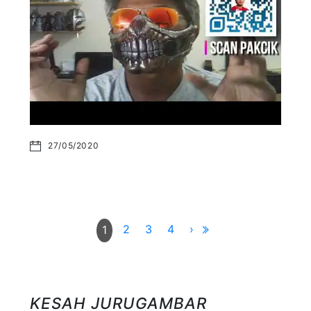
27/05/2020
2
3
4
›
1
KESAH JURUGAMBAR