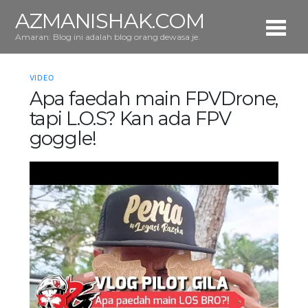
AZMANISHAK.COM
Amaran: Blog ini adalah blog orang dewasa je.
VIDEO
Apa faedah main FPVDrone,
tapi L.O.S? Kan ada FPV
goggle!