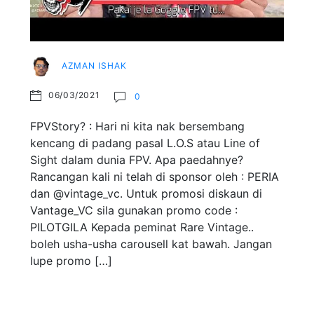
AZMAN ISHAK
06/03/2021
0
FPVStory? : Hari ni kita nak bersembang
kencang di padang pasal L.O.S atau Line of
Sight dalam dunia FPV. Apa paedahnye?
Rancangan kali ni telah di sponsor oleh : PERIA
dan @vintage_vc. Untuk promosi diskaun di
Vantage_VC sila gunakan promo code :
PILOTGILA Kepada peminat Rare Vintage..
boleh usha-usha carousell kat bawah. Jangan
lupe promo […]