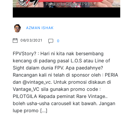
AZMAN ISHAK
06/03/2021
0
FPVStory? : Hari ni kita nak bersembang
kencang di padang pasal L.O.S atau Line of
Sight dalam dunia FPV. Apa paedahnye?
Rancangan kali ni telah di sponsor oleh : PERIA
dan @vintage_vc. Untuk promosi diskaun di
Vantage_VC sila gunakan promo code :
PILOTGILA Kepada peminat Rare Vintage..
boleh usha-usha carousell kat bawah. Jangan
lupe promo […]