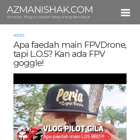
AZMANISHAK.COM
Amaran: Blog ini adalah blog orang dewasa je.
VIDEO
Apa faedah main FPVDrone,
tapi L.O.S? Kan ada FPV
goggle!