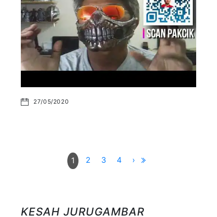
27/05/2020
2
3
4
›
1
KESAH JURUGAMBAR