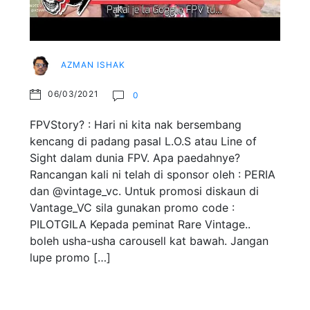
AZMAN ISHAK
06/03/2021
0
FPVStory? : Hari ni kita nak bersembang
kencang di padang pasal L.O.S atau Line of
Sight dalam dunia FPV. Apa paedahnye?
Rancangan kali ni telah di sponsor oleh : PERIA
dan @vintage_vc. Untuk promosi diskaun di
Vantage_VC sila gunakan promo code :
PILOTGILA Kepada peminat Rare Vintage..
boleh usha-usha carousell kat bawah. Jangan
lupe promo […]