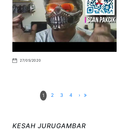
27/05/2020
2
3
4
›
1
KESAH JURUGAMBAR