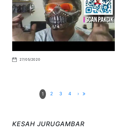
27/05/2020
2
3
4
›
1
KESAH JURUGAMBAR