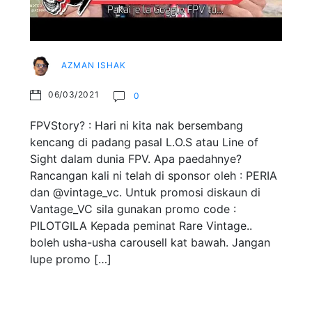
AZMAN ISHAK
06/03/2021
0
FPVStory? : Hari ni kita nak bersembang
kencang di padang pasal L.O.S atau Line of
Sight dalam dunia FPV. Apa paedahnye?
Rancangan kali ni telah di sponsor oleh : PERIA
dan @vintage_vc. Untuk promosi diskaun di
Vantage_VC sila gunakan promo code :
PILOTGILA Kepada peminat Rare Vintage..
boleh usha-usha carousell kat bawah. Jangan
lupe promo […]