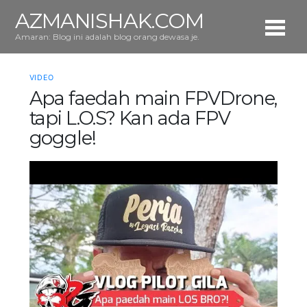
AZMANISHAK.COM
Amaran: Blog ini adalah blog orang dewasa je.
VIDEO
Apa faedah main FPVDrone,
tapi L.O.S? Kan ada FPV
goggle!