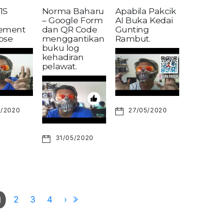
1S
Norma Baharu
Apabila Pakcik
– Google Form
AI Buka Kedai
ement
dan QR Code
Gunting
pse
menggantikan
Rambut.
buku log
kehadiran
pelawat.
6/2020
27/05/2020
31/05/2020
2
3
4
›
1