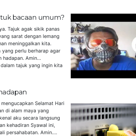
untuk bacaan umum?
ya. Tajuk agak sikik panas
yang sarat dengan lemang
han meninggalkan kita.
 yang perlu berharap agar
n hadapan. Amin…
dalam tajuk yang ingin kita
]
 hadapan
u mengucapkan Selamat Hari
akan di alam maya yang
kenal aku secara langsung
an kehadiran Syawal ini,
tali persahabatan. Amin….