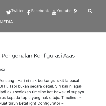
RSS
Twitter
Facebook
Youtube
IMEDIA
Pengenalan Konfigurasi Asas
2021
ncang : Hari ni nak berkongsi sikit la pasal
HT. Tapi bukan secara detail. Siri kali ni agak
Jadi aku sediakan timeline kat bawak ni supaya
us kepada topic yang nak dituju. Timeline : –
uat turun Betaflight Configurator –