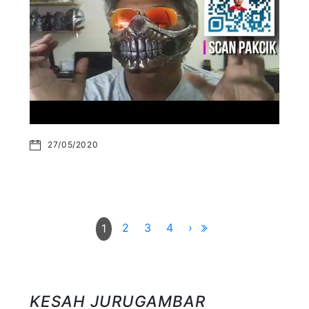
27/05/2020
2
3
4
›
1
KESAH JURUGAMBAR