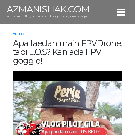
AZMANISHAK.COM
Amaran: Blog ini adalah blog orang dewasa je.
VIDEO
Apa faedah main FPVDrone,
tapi L.O.S? Kan ada FPV
goggle!