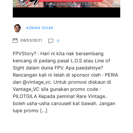
AZMAN ISHAK
06/03/2021
0
FPVStory? : Hari ni kita nak bersembang
kencang di padang pasal L.O.S atau Line of
Sight dalam dunia FPV. Apa paedahnye?
Rancangan kali ni telah di sponsor oleh : PERIA
dan @vintage_vc. Untuk promosi diskaun di
Vantage_VC sila gunakan promo code :
PILOTGILA Kepada peminat Rare Vintage..
boleh usha-usha carousell kat bawah. Jangan
lupe promo […]