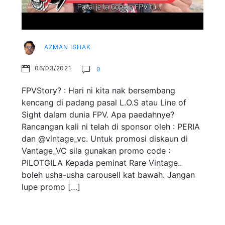
AZMAN ISHAK
06/03/2021
0
FPVStory? : Hari ni kita nak bersembang
kencang di padang pasal L.O.S atau Line of
Sight dalam dunia FPV. Apa paedahnye?
Rancangan kali ni telah di sponsor oleh : PERIA
dan @vintage_vc. Untuk promosi diskaun di
Vantage_VC sila gunakan promo code :
PILOTGILA Kepada peminat Rare Vintage..
boleh usha-usha carousell kat bawah. Jangan
lupe promo […]