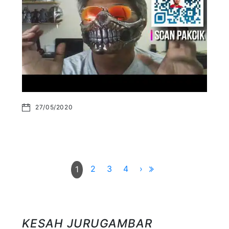
27/05/2020
2
3
4
›
1
KESAH JURUGAMBAR