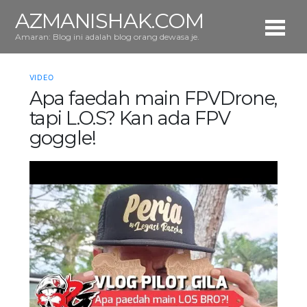
AZMANISHAK.COM
Amaran: Blog ini adalah blog orang dewasa je.
VIDEO
Apa faedah main FPVDrone,
tapi L.O.S? Kan ada FPV
goggle!