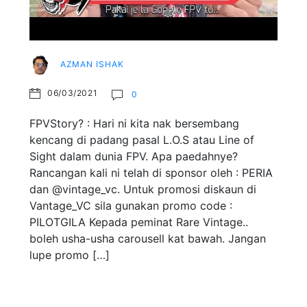
AZMAN ISHAK
06/03/2021
0
FPVStory? : Hari ni kita nak bersembang
kencang di padang pasal L.O.S atau Line of
Sight dalam dunia FPV. Apa paedahnye?
Rancangan kali ni telah di sponsor oleh : PERIA
dan @vintage_vc. Untuk promosi diskaun di
Vantage_VC sila gunakan promo code :
PILOTGILA Kepada peminat Rare Vintage..
boleh usha-usha carousell kat bawah. Jangan
lupe promo […]