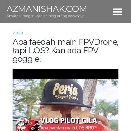
AZMANISHAK.COM
Amaran: Blog ini adalah blog orang dewasa je.
VIDEO
Apa faedah main FPVDrone,
tapi L.O.S? Kan ada FPV
goggle!