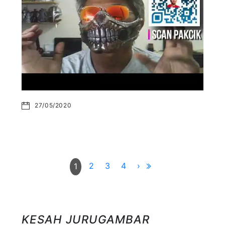
27/05/2020
2
3
4
›
1
KESAH JURUGAMBAR