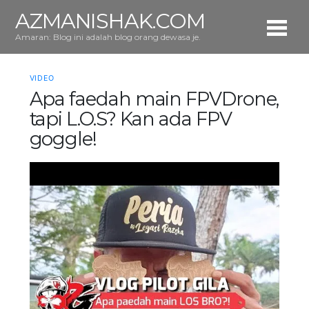
AZMANISHAK.COM
Amaran: Blog ini adalah blog orang dewasa je.
VIDEO
Apa faedah main FPVDrone,
tapi L.O.S? Kan ada FPV
goggle!