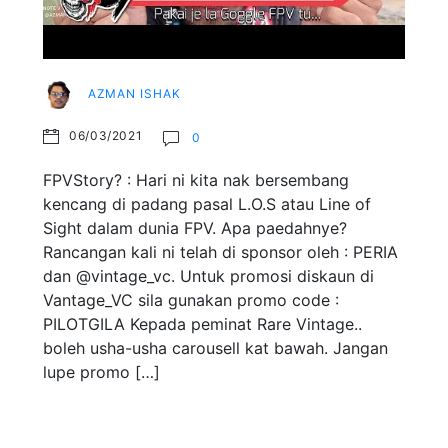
AZMAN ISHAK
06/03/2021
0
FPVStory? : Hari ni kita nak bersembang
kencang di padang pasal L.O.S atau Line of
Sight dalam dunia FPV. Apa paedahnye?
Rancangan kali ni telah di sponsor oleh : PERIA
dan @vintage_vc. Untuk promosi diskaun di
Vantage_VC sila gunakan promo code :
PILOTGILA Kepada peminat Rare Vintage..
boleh usha-usha carousell kat bawah. Jangan
lupe promo […]