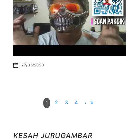
27/05/2020
2
3
4
›
1
KESAH JURUGAMBAR