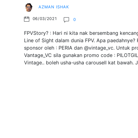
AZMAN ISHAK
06/03/2021
0
FPVStory? : Hari ni kita nak bersembang kencang
Line of Sight dalam dunia FPV. Apa paedahnye? R
sponsor oleh : PERIA dan @vintage_vc. Untuk pr
Vantage_VC sila gunakan promo code : PILOTGI
Vintage.. boleh usha-usha carousell kat bawah.