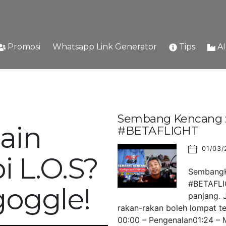
Promosi
Whatsapp Link Generator
Tips
A
Sembang Kencang : 
ain
#BETAFLIGHT
01/03/
i L.O.S?
SembangKe
#BETAFLIG
goggle!
panjang. 
rakan-rakan boleh lompat ter
00:00 – Pengenalan01:24 – M