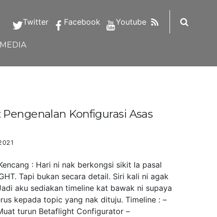
RSS
Twitter
Facebook
Youtube
IMEDIA
Pengenalan Konfigurasi Asas
2021
ncang : Hari ni nak berkongsi sikit la pasal
HT. Tapi bukan secara detail. Siri kali ni agak
Jadi aku sediakan timeline kat bawak ni supaya
us kepada topic yang nak dituju. Timeline : –
uat turun Betaflight Configurator –