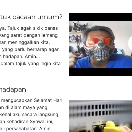
untuk bacaan umum?
ya. Tajuk agak sikik panas
yang sarat dengan lemang
han meninggalkan kita.
 yang perlu berharap agar
n hadapan. Amin…
dalam tajuk yang ingin kita
]
 hadapan
u mengucapkan Selamat Hari
akan di alam maya yang
kenal aku secara langsung
an kehadiran Syawal ini,
tali persahabatan. Amin….