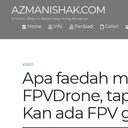
AZMANISHAK.COM
Amaran: Blog ini adalah blog orang dewasa je.
Home
Info
Peribadi
Galeri
VIDEO
Apa faedah m
FPVDrone, tap
Kan ada FPV 