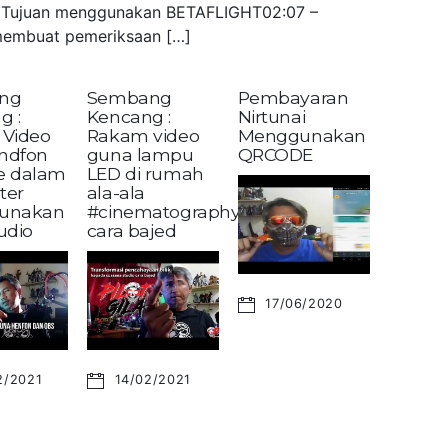
 – Tujuan menggunakan BETAFLIGHT02:07 –
embuat pemeriksaan […]
ng
Sembang
Pembayaran
g :
Kencang :
Nirtunai
Video
Rakam video
Menggunakan
andfon
guna lampu
QRCODE
ke dalam
LED di rumah
ter
ala-ala
unakan
#cinematography?
udio
cara bajed
17/06/2020
2/2021
14/02/2021