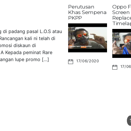
Perutusan
Oppo F
Khas Sempena
Screen
PKPP
Replac
Timela
 di padang pasal L.O.S atau
ancangan kali ni telah di
omosi diskaun di
LA Kepada peminat Rare
 Jangan lupe promo […]
17/06/2020
17/0