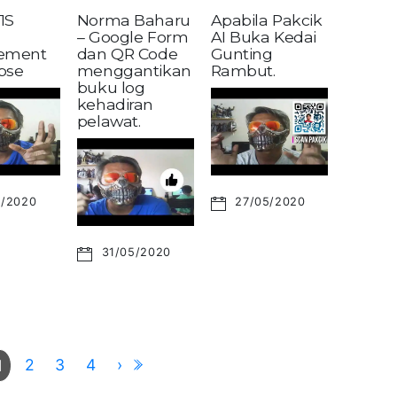
1S
Norma Baharu
Apabila Pakcik
– Google Form
AI Buka Kedai
ement
dan QR Code
Gunting
pse
menggantikan
Rambut.
buku log
kehadiran
pelawat.
6/2020
27/05/2020
31/05/2020
2
3
4
›
1