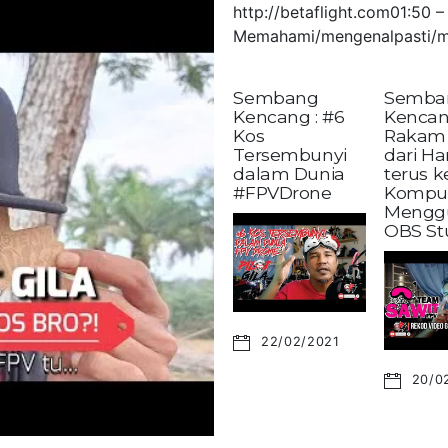
http://betaflight.com01:50
Memahami/mengenalpasti/m
Sembang
Semba
Kencang : #6
Kencan
Kos
Rakam 
Tersembunyi
dari H
dalam Dunia
terus 
#FPVDrone
Kompu
Mengg
OBS St
22/02/2021
20/0