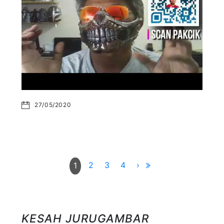
27/05/2020
2
3
4
›
1
KESAH JURUGAMBAR