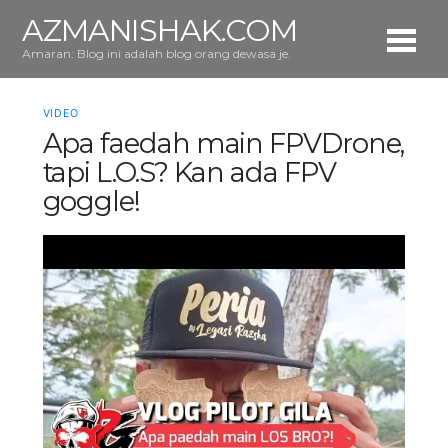
AZMANISHAK.COM
Amaran: Blog ini adalah blog orang dewasa je.
VIDEO
Apa faedah main FPVDrone,
tapi L.O.S? Kan ada FPV
goggle!