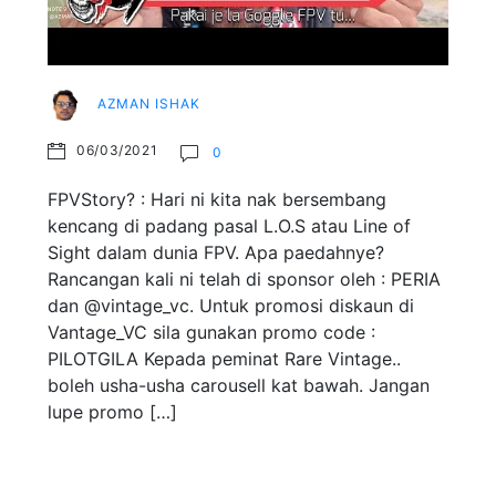
AZMAN ISHAK
06/03/2021
0
FPVStory? : Hari ni kita nak bersembang
kencang di padang pasal L.O.S atau Line of
Sight dalam dunia FPV. Apa paedahnye?
Rancangan kali ni telah di sponsor oleh : PERIA
dan @vintage_vc. Untuk promosi diskaun di
Vantage_VC sila gunakan promo code :
PILOTGILA Kepada peminat Rare Vintage..
boleh usha-usha carousell kat bawah. Jangan
lupe promo […]