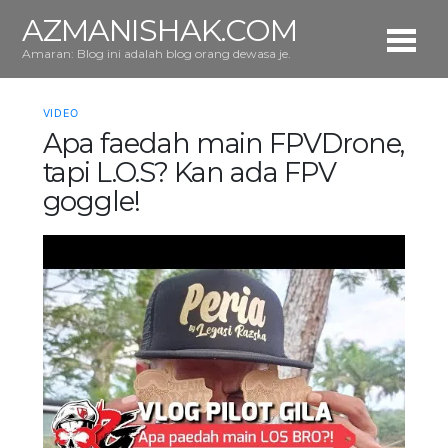
AZMANISHAK.COM
Amaran: Blog ini adalah blog orang dewasa je.
VIDEO
Apa faedah main FPVDrone,
tapi L.O.S? Kan ada FPV
goggle!