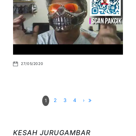
27/05/2020
2
3
4
›
1
KESAH JURUGAMBAR