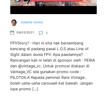
AZMAN ISHAK
06/03/2021
0
FPVStory? : Hari ni kita nak bersembang
kencang di padang pasal L.O.S atau Line of
Sight dalam dunia FPV. Apa paedahnye?
Rancangan kali ni telah di sponsor oleh : PERIA
dan @vintage_vc. Untuk promosi diskaun di
Vantage_VC sila gunakan promo code :
PILOTGILA Kepada peminat Rare Vintage..
boleh usha-usha carousell kat bawah. Jangan
lupe promo […]