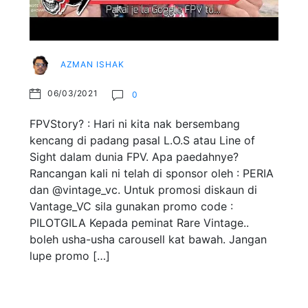
AZMAN ISHAK
06/03/2021
0
FPVStory? : Hari ni kita nak bersembang
kencang di padang pasal L.O.S atau Line of
Sight dalam dunia FPV. Apa paedahnye?
Rancangan kali ni telah di sponsor oleh : PERIA
dan @vintage_vc. Untuk promosi diskaun di
Vantage_VC sila gunakan promo code :
PILOTGILA Kepada peminat Rare Vintage..
boleh usha-usha carousell kat bawah. Jangan
lupe promo […]