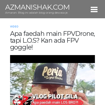
AZMANISHAK.COM
Amaran: Blog ini adalah blog orang dewasa je.
VIDEO
Apa faedah main FPVDrone,
tapi L.O.S? Kan ada FPV
goggle!