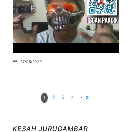
27/05/2020
2
3
4
›
1
KESAH JURUGAMBAR