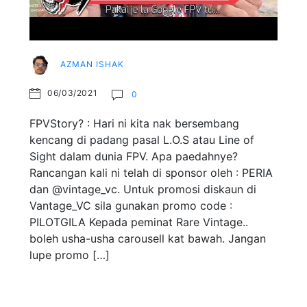
AZMAN ISHAK
06/03/2021
0
FPVStory? : Hari ni kita nak bersembang
kencang di padang pasal L.O.S atau Line of
Sight dalam dunia FPV. Apa paedahnye?
Rancangan kali ni telah di sponsor oleh : PERIA
dan @vintage_vc. Untuk promosi diskaun di
Vantage_VC sila gunakan promo code :
PILOTGILA Kepada peminat Rare Vintage..
boleh usha-usha carousell kat bawah. Jangan
lupe promo […]