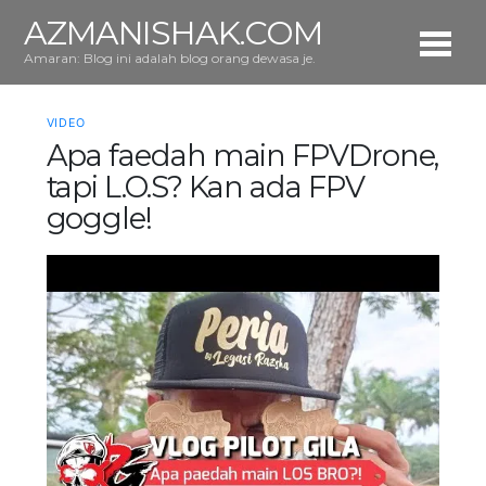
AZMANISHAK.COM
Amaran: Blog ini adalah blog orang dewasa je.
VIDEO
Apa faedah main FPVDrone,
tapi L.O.S? Kan ada FPV
goggle!