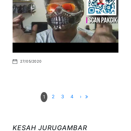
27/05/2020
2
3
4
›
1
KESAH JURUGAMBAR