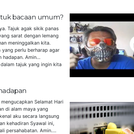
untuk bacaan umum?
ya. Tajuk agak sikik panas
yang sarat dengan lemang
han meninggalkan kita.
 yang perlu berharap agar
n hadapan. Amin…
dalam tajuk yang ingin kita
]
 hadapan
u mengucapkan Selamat Hari
akan di alam maya yang
kenal aku secara langsung
an kehadiran Syawal ini,
tali persahabatan. Amin….