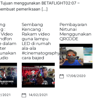
 – Tujuan menggunakan BETAFLIGHT02:07 –
embuat pemeriksaan […]
ng
Sembang
Pembayaran
g :
Kencang :
Nirtunai
Video
Rakam video
Menggunakan
andfon
guna lampu
QRCODE
ke dalam
LED di rumah
ter
ala-ala
unakan
#cinematography?
udio
cara bajed
17/06/2020
2/2021
14/02/2021