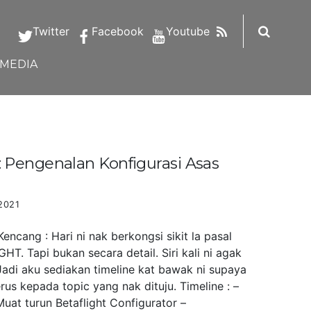
RSS
Twitter
Facebook
Youtube
IMEDIA
Pengenalan Konfigurasi Asas
2021
ncang : Hari ni nak berkongsi sikit la pasal
HT. Tapi bukan secara detail. Siri kali ni agak
Jadi aku sediakan timeline kat bawak ni supaya
us kepada topic yang nak dituju. Timeline : –
uat turun Betaflight Configurator –