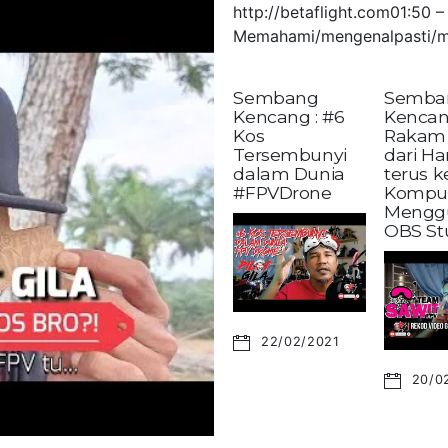
http://betaflight.com01:50
Memahami/mengenalpasti/m
Sembang
Semba
Kencang : #6
Kencan
Kos
Rakam 
Tersembunyi
dari H
dalam Dunia
terus 
#FPVDrone
Kompu
Mengg
OBS St
22/02/2021
20/0