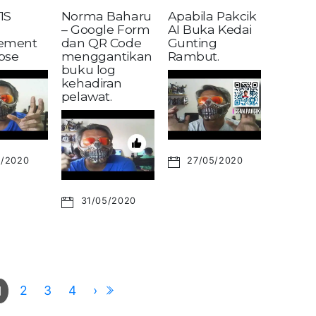
1S
Norma Baharu
Apabila Pakcik
– Google Form
AI Buka Kedai
ement
dan QR Code
Gunting
pse
menggantikan
Rambut.
buku log
kehadiran
pelawat.
6/2020
27/05/2020
31/05/2020
2
3
4
›
1