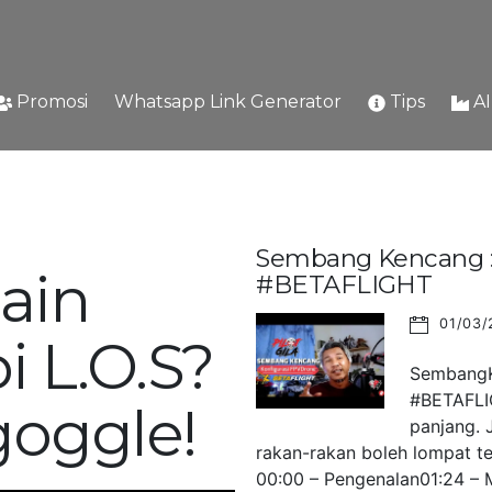
Promosi
Whatsapp Link Generator
Tips
A
Sembang Kencang : 
ain
#BETAFLIGHT
01/03/
i L.O.S?
SembangKe
#BETAFLIG
goggle!
panjang. 
rakan-rakan boleh lompat ter
00:00 – Pengenalan01:24 – M