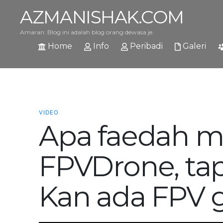
AZMANISHAK.COM
Amaran: Blog ini adalah blog orang dewasa je.
Home
Info
Peribadi
Galeri
VIDEO
Apa faedah m
FPVDrone, tap
Kan ada FPV 