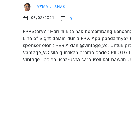
AZMAN ISHAK
06/03/2021
0
FPVStory? : Hari ni kita nak bersembang kencang
Line of Sight dalam dunia FPV. Apa paedahnye? R
sponsor oleh : PERIA dan @vintage_vc. Untuk pr
Vantage_VC sila gunakan promo code : PILOTGI
Vintage.. boleh usha-usha carousell kat bawah.