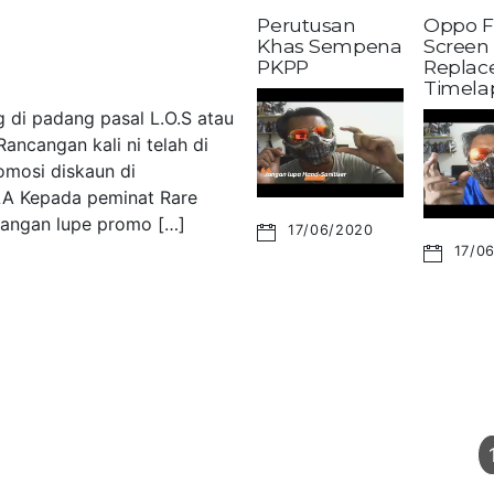
Perutusan
Oppo F
Khas Sempena
Screen
PKPP
Replac
Timela
 di padang pasal L.O.S atau
ancangan kali ni telah di
omosi diskaun di
LA Kepada peminat Rare
 Jangan lupe promo […]
17/06/2020
17/0