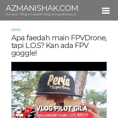
AZMANISHAK.COM
Amaran: Blog ini adalah blog orang dewasa je.
VIDEO
Apa faedah main FPVDrone,
tapi L.O.S? Kan ada FPV
goggle!