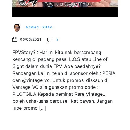
AZMAN ISHAK
06/03/2021
0
FPVStory? : Hari ni kita nak bersembang
kencang di padang pasal L.O.S atau Line of
Sight dalam dunia FPV. Apa paedahnye?
Rancangan kali ni telah di sponsor oleh : PERIA
dan @vintage_vc. Untuk promosi diskaun di
Vantage_VC sila gunakan promo code :
PILOTGILA Kepada peminat Rare Vintage..
boleh usha-usha carousell kat bawah. Jangan
lupe promo […]