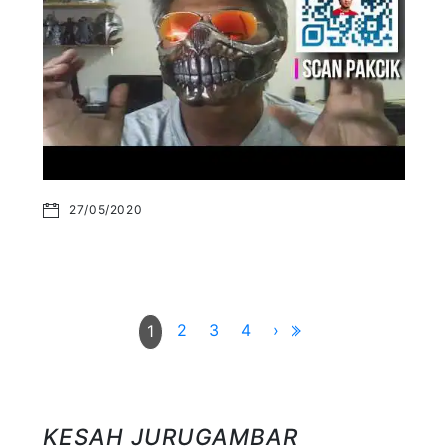
27/05/2020
2
3
4
›
1
KESAH JURUGAMBAR