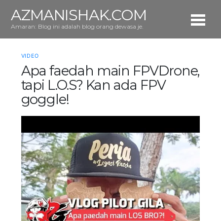
AZMANISHAK.COM
Amaran: Blog ini adalah blog orang dewasa je.
VIDEO
Apa faedah main FPVDrone,
tapi L.O.S? Kan ada FPV
goggle!