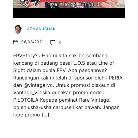
AZMAN ISHAK
06/03/2021
0
FPVStory? : Hari ni kita nak bersembang
kencang di padang pasal L.O.S atau Line of
Sight dalam dunia FPV. Apa paedahnye?
Rancangan kali ni telah di sponsor oleh : PERIA
dan @vintage_vc. Untuk promosi diskaun di
Vantage_VC sila gunakan promo code :
PILOTGILA Kepada peminat Rare Vintage..
boleh usha-usha carousell kat bawah. Jangan
lupe promo […]