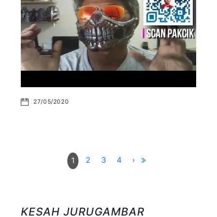
27/05/2020
2
3
4
›
1
KESAH JURUGAMBAR