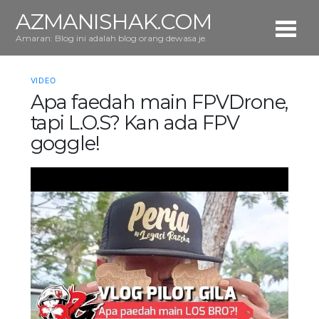
AZMANISHAK.COM
Amaran: Blog ini adalah blog orang dewasa je.
VIDEO
Apa faedah main FPVDrone,
tapi L.O.S? Kan ada FPV
goggle!