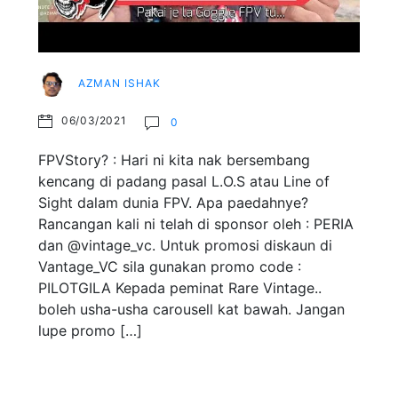
AZMAN ISHAK
06/03/2021
0
FPVStory? : Hari ni kita nak bersembang
kencang di padang pasal L.O.S atau Line of
Sight dalam dunia FPV. Apa paedahnye?
Rancangan kali ni telah di sponsor oleh : PERIA
dan @vintage_vc. Untuk promosi diskaun di
Vantage_VC sila gunakan promo code :
PILOTGILA Kepada peminat Rare Vintage..
boleh usha-usha carousell kat bawah. Jangan
lupe promo […]