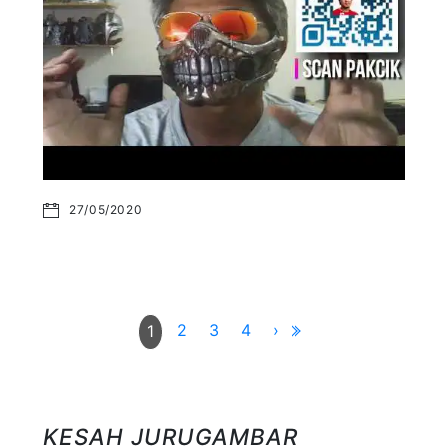
27/05/2020
2
3
4
›
1
KESAH JURUGAMBAR